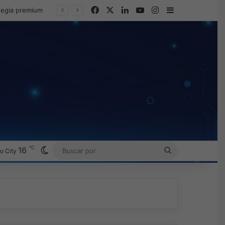
Facebook
X
LinkedIn
YouTube
Instagram
Barra lateral
ategia premium
℃
Switch skin
16
BUSCAR
o City
POR