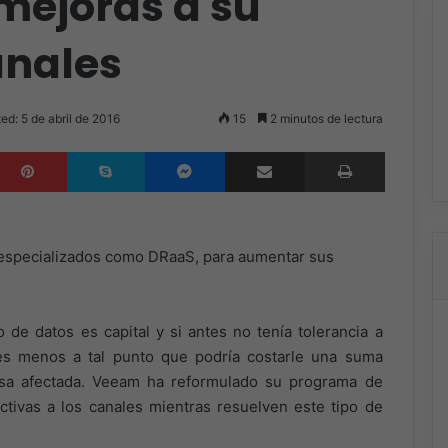
ejoras a su
anales
ed: 5 de abril de 2016
15
2 minutos de lectura
inkedIn
Pinterest
Skype
Messenger
Compartir por correo electrónico
Imprimir
 especializados como DRaaS, para aumentar sus
 de datos es capital y si antes no tenía tolerancia a
 es menos a tal punto que podría costarle una suma
sa afectada. Veeam ha reformulado su programa de
ctivas a los canales mientras resuelven este tipo de