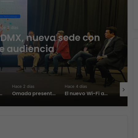
po Technology
ce 2 días
CDMX, nueva sede con
e audiencia
Hace 2 días
Hace 4 días
Hace 4 día
Zambrana Country Manager para México
Omada presenta los nuevos Fusion Gateways que simplifican la implementación, reducen costos y aumentan la eficiencia operativa
El nuevo Wi-Fi ahora piensa, la IA transforma la conexión del día a día