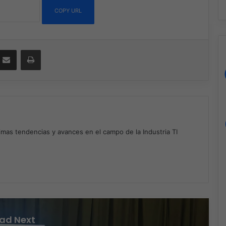
COPY URL
ssenger
Compartir por correo electrónico
Imprimir
timas tendencias y avances en el campo de la Industria TI
m
ad Next