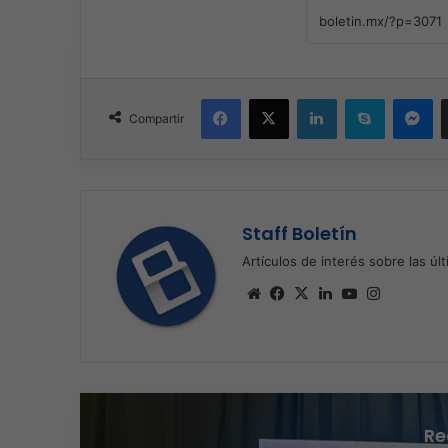
Facebook
X
LinkedIn
Skype
Me
Compartir
Staff Boletín
Artículos de interés sobre las úl
Sitio
Facebook
X
LinkedIn
YouTube
Instagra
web
Re