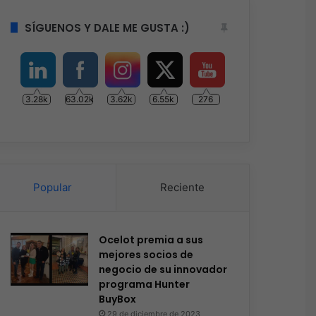
SÍGUENOS Y DALE ME GUSTA :)
3.28k
63.02k
3.62k
6.55k
276
Popular
Reciente
Ocelot premia a sus
mejores socios de
negocio de su innovador
programa Hunter
BuyBox
29 de diciembre de 2023