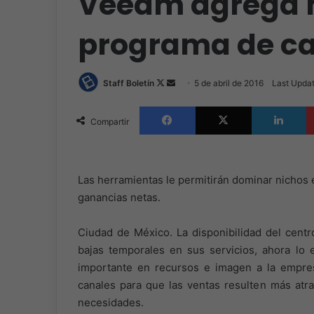
Veeam agrega m
programa de c
Follow
Send
Staff Boletín
5 de abril de 2016
Last Updat
on
an
Facebook
X
L
X
email
Compartir
Las herramientas le permitirán dominar nichos
ganancias netas.
Ciudad de México. La disponibilidad del centro
bajas temporales en sus servicios, ahora lo
importante en recursos e imagen a la empre
canales para que las ventas resulten más atra
necesidades.