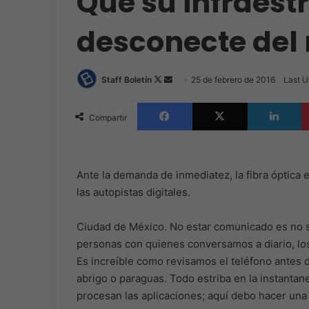
Que su infraest
desconecte de
Follow
Send
Staff Boletín
25 de febrero de 2016
Last U
on
an
Facebook
X
L
X
email
Compartir
Ante la demanda de inmediatez, la fibra óptica e
las autopistas digitales.
Ciudad de México. No estar comunicado es no s
personas con quienes conversamos a diario, lo
Es increíble como revisamos el teléfono antes de
abrigo o paraguas. Todo estriba en la instanta
procesan las aplicaciones; aquí debo hacer una 