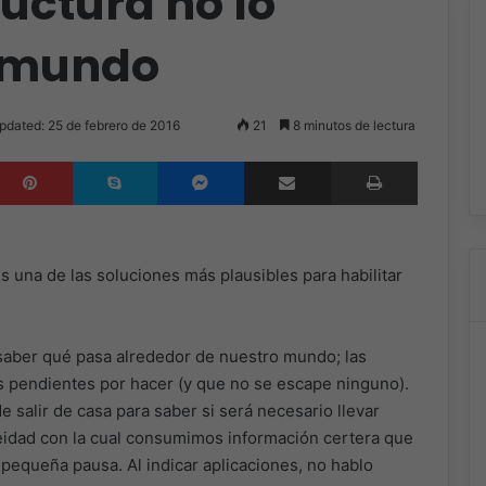
ructura no lo
l mundo
pdated: 25 de febrero de 2016
21
8 minutos de lectura
inkedIn
Pinterest
Skype
Messenger
Compartir por correo electrónico
Imprimir
s una de las soluciones más plausibles para habilitar
aber qué pasa alrededor de nuestro mundo; las
s pendientes por hacer (y que no se escape ninguno).
 salir de casa para saber si será necesario llevar
neidad con la cual consumimos información certera que
pequeña pausa. Al indicar aplicaciones, no hablo