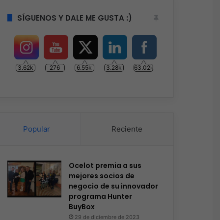
SÍGUENOS Y DALE ME GUSTA :)
3.62k
276
6.55k
3.28k
63.02k
Popular
Reciente
Ocelot premia a sus
mejores socios de
negocio de su innovador
programa Hunter
BuyBox
29 de diciembre de 2023