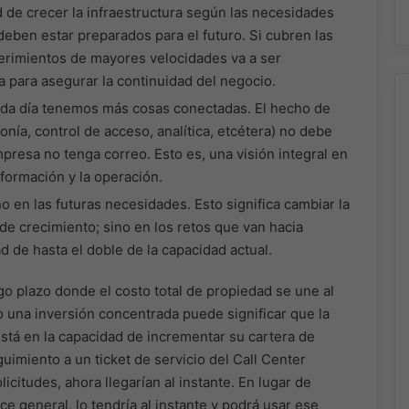
ad de crecer la infraestructura según las necesidades
eben estar preparados para el futuro. Si cubren las
erimientos de mayores velocidades va a ser
a para asegurar la continuidad del negocio.
ada día tenemos más cosas conectadas. El hecho de
onía, control de acceso, analítica, etcétera) no debe
presa no tenga correo. Esto es, una visión integral en
nformación y la operación.
o en las futuras necesidades. Esto significa cambiar la
de crecimiento; sino en los retos que van hacia
d de hasta el doble de la capacidad actual.
go plazo donde el costo total de propiedad se une al
o una inversión concentrada puede significar que la
stá en la capacidad de incrementar su cartera de
uimiento a un ticket de servicio del Call Center
citudes, ahora llegarían al instante. En lugar de
e general, lo tendría al instante y podrá usar ese