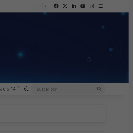
Facebook
X
LinkedIn
YouTube
Instagram
Barra lateral
℃
Switch skin
14
BUSCAR
o City
POR