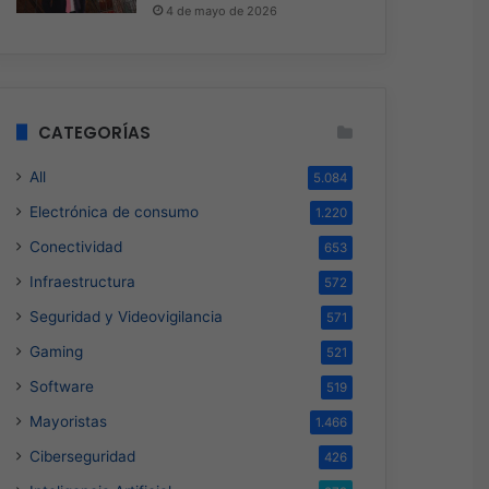
4 de mayo de 2026
CATEGORÍAS
All
5.084
Electrónica de consumo
1.220
Conectividad
653
Infraestructura
572
Seguridad y Videovigilancia
571
Gaming
521
Software
519
Mayoristas
1.466
Ciberseguridad
426