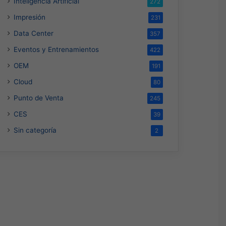
Inteligencia Artificial
272
Impresión
231
Data Center
357
Eventos y Entrenamientos
422
OEM
191
Cloud
80
Punto de Venta
245
CES
39
Sin categoría
2