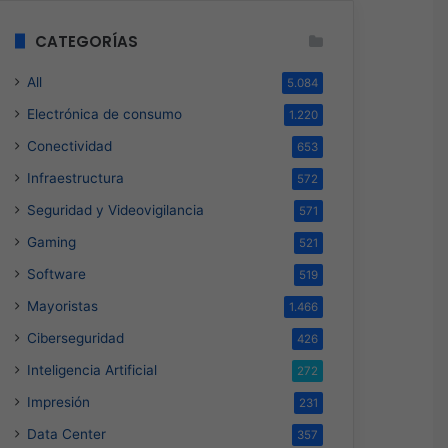
Hace 1 día
Hace 2 días
Licencias OnLine y Radware la IA que redefine la estrategia de ciberseguridad
Genesys Xperience 2026: Ganar en la Era Agéntica Comienza Aquí
Siemens impulsa la digitalización y resiliencia de las redes eléctricas
CATEGORÍAS
All
5.084
Electrónica de consumo
1.220
Conectividad
653
Infraestructura
572
Seguridad y Videovigilancia
571
Gaming
521
Software
519
Mayoristas
1.466
Ciberseguridad
426
Inteligencia Artificial
272
Impresión
231
Data Center
357