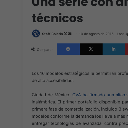
Una serie con d
técnicos
Follow
Send
Staff Boletín
10 de agosto de 2015
Last U
on
an
Facebook
X
L
X
email
Compartir
Los 16 modelos estratégicos le permitirán prof
de alta accesibilidad.
Ciudad de México.
CVA ha firmado una alian
inalámbrica. El primer portafolio disponible p
primera fase de comercialización, incluido 3 s
modelos conforme la demanda los lleve a más ni
entregar tecnologías de avanzada, contra pre