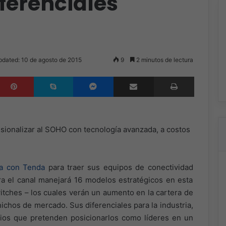
iferenciales
pdated: 10 de agosto de 2015
9
2 minutos de lectura
inkedIn
Pinterest
Skype
Messenger
Compartir por correo electrónico
Imprimir
esionalizar al SOHO con tecnología avanzada, a costos
za con Tenda
para traer sus equipos de conectividad
ara el canal manejará 16 modelos estratégicos en esta
witches – los cuales verán un aumento en la cartera de
chos de mercado. Sus diferenciales para la industria,
cios que pretenden posicionarlos como líderes en un