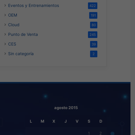
Eventos y Entrenamientos
422
OEM
191
Cloud
80
Punto de Venta
245
CES
39
Sin categoría
2
agosto 2015
L
M
X
J
V
S
D
1
2