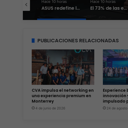
e 9 horas
Hace 10 horas
Hace 10 horas
El nuevo Wi-Fi ahora piensa, la IA transforma la conexión del día a día
ASUS redefine la productividad y el gaming con la experiencia Duo
El 73% de las empresas en LATAM aseguran que el phishing sigue funcionando
PUBLICACIONES RELACIONADAS
CVA impulsa el networking en
Experience 
una experiencia premium en
innovación 
Monterrey
impulsado p
4 de junio de 2026
24 de agosto