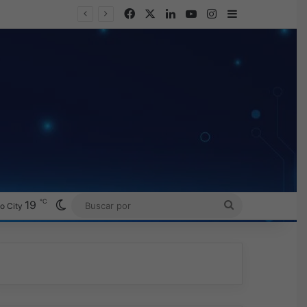
Facebook
X
LinkedIn
YouTube
Instagram
Barra lateral
℃
Switch skin
19
BUSCAR
o City
POR