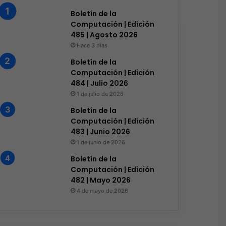
Boletín de la
Computación | Edición
485 | Agosto 2026
Hace 3 días
Boletín de la
Computación | Edición
484 | Julio 2026
1 de julio de 2026
Boletín de la
Ciberseguridad
Computación | Edición
483 | Junio 2026
Hace 10 horas
1 de junio de 2026
El 73% de las empresas en
Boletín de la
que el phishing sigue 
Computación | Edición
482 | Mayo 2026
4 de mayo de 2026