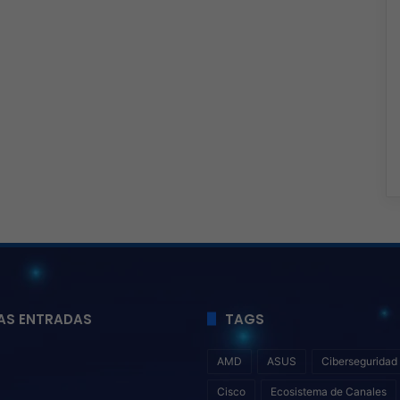
AS ENTRADAS
TAGS
AMD
ASUS
Ciberseguridad
Cisco
Ecosistema de Canales