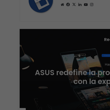
Sitio
Facebook
X
LinkedIn
YouTube
Instagra
web
Re
Elect
Hac
ASUS redefine la pr
con la ex