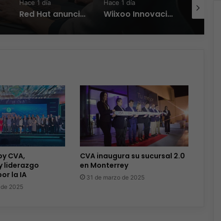
Hace 1 día
Hace 1 día
Hace 1 día
Red Hat anuncia a Sinuhé Sánchez como nuevo Chief Architect para el norte de LATAM
Wiixoo Innovación, escalabilidad y democratización de la tecnología en México
by CVA,
CVA inaugura su sucursal 2.0
y liderazgo
en Monterrey
or la IA
31 de marzo de 2025
 de 2025