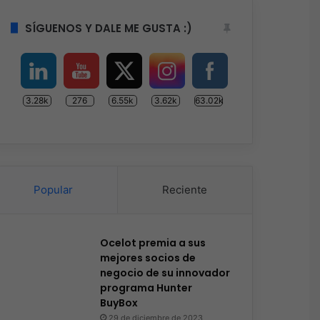
SÍGUENOS Y DALE ME GUSTA :)
3.28k
276
6.55k
3.62k
63.02k
Popular
Reciente
Ocelot premia a sus
mejores socios de
negocio de su innovador
programa Hunter
BuyBox
29 de diciembre de 2023