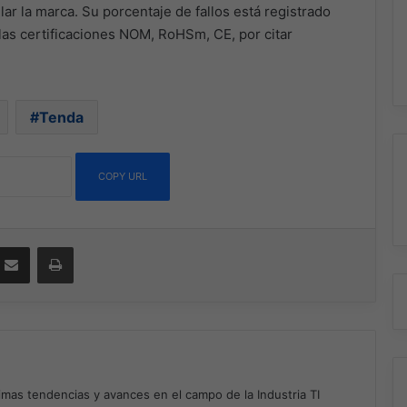
ar la marca. Su porcentaje de fallos está registrado
as certificaciones NOM, RoHSm, CE, por citar
Tenda
COPY URL
ssenger
Compartir por correo electrónico
Imprimir
timas tendencias y avances en el campo de la Industria TI