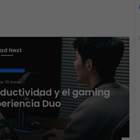
m
ad Next
rónica de consumo
e 10 horas
oductividad y el gaming
periencia Duo