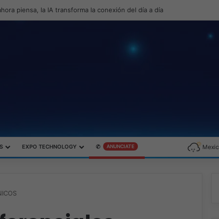
a productividad y el gaming con la experiencia Duo
S
EXPO TECHNOLOGY
✆
ANUNCIATE
Mexic
NICOS