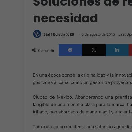
Soluciones de r
necesidad
Follow
Send
Staff Boletín
5 de agosto de 2015
Last Up
on
an
Facebook
X
L
X
email
Compartir
En una época donde la originalidad y la innovaci
posiciona al canal como un gestor de proyectos
Ciudad de México. Abanderando una premisa d
tangible de una filosofía clara para la marca
trillado, han abordado de manera ágil y eficient
Tomando como emblema una solución agnóstica,