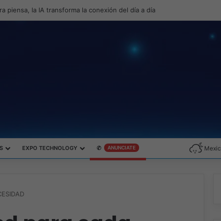
roductividad y el gaming con la experiencia Duo
S
EXPO TECHNOLOGY
✆
ANUNCIATE
Mexic
CESIDAD