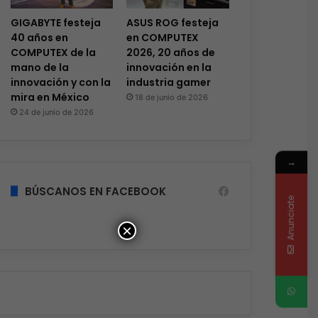
GIGABYTE festeja
ASUS ROG festeja
40 años en
en COMPUTEX
COMPUTEX de la
2026, 20 años de
mano de la
innovación en la
innovación y con la
industria gamer
mira en México
18 de junio de 2026
24 de junio de 2026
→
BÚSCANOS EN FACEBOOK
Anunciate
×
Ciberseguridad