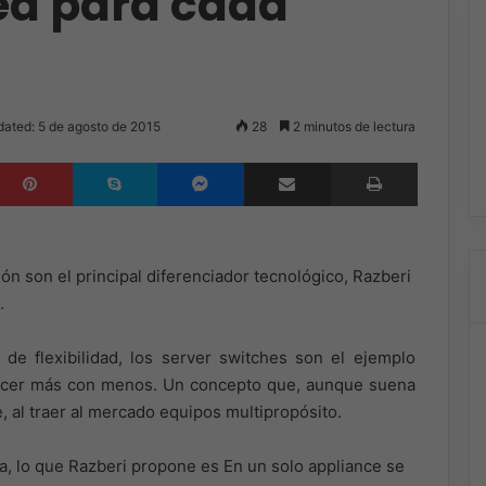
ed para cada
dated: 5 de agosto de 2015
28
2 minutos de lectura
inkedIn
Pinterest
Skype
Messenger
Compartir por correo electrónico
Imprimir
ón son el principal diferenciador tecnológico, Razberi
.
e flexibilidad, los server switches son el ejemplo
: hacer más con menos. Un concepto que, aunque suena
e, al traer al mercado equipos multipropósito.
 lo que Razberi propone es En un solo appliance se