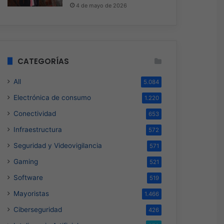
4 de mayo de 2026
CATEGORÍAS
All
5.084
Electrónica de consumo
1.220
Conectividad
653
Infraestructura
572
Seguridad y Videovigilancia
571
Gaming
521
Software
519
Mayoristas
1.466
Ciberseguridad
426