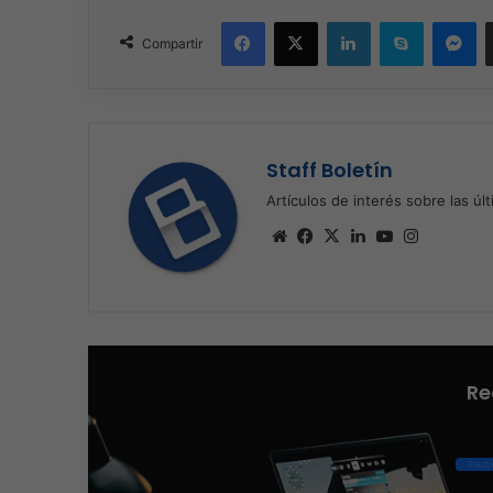
Facebook
X
LinkedIn
Skype
Me
Compartir
Staff Boletín
Artículos de interés sobre las úl
Sitio
Facebook
X
LinkedIn
YouTube
Instagra
web
Re
Elect