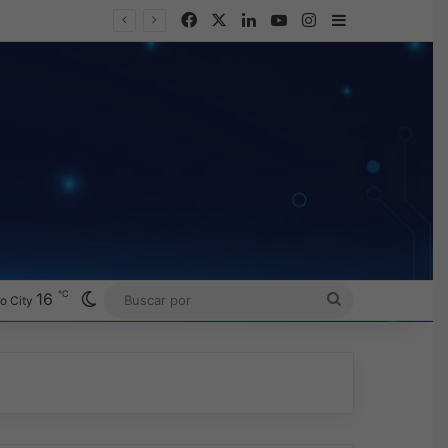
Facebook
X
LinkedIn
YouTube
Instagram
Barra lateral
℃
Switch skin
16
BUSCAR
o City
POR