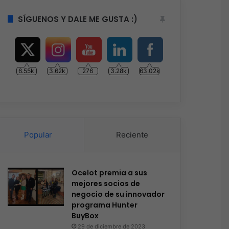
SÍGUENOS Y DALE ME GUSTA :)
6.55k
3.62k
276
3.28k
63.02k
Popular
Reciente
Ocelot premia a sus
mejores socios de
negocio de su innovador
programa Hunter
BuyBox
29 de diciembre de 2023