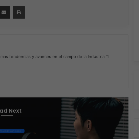
ssenger
Compartir por correo electrónico
Imprimir
timas tendencias y avances en el campo de la Industria TI
m
ad Next
rónica de consumo