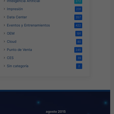
Inteligencia Artificial
272
Impresión
231
Data Center
357
Eventos y Entrenamientos
422
OEM
191
Cloud
80
Punto de Venta
245
CES
39
Sin categoría
2
agosto 2015