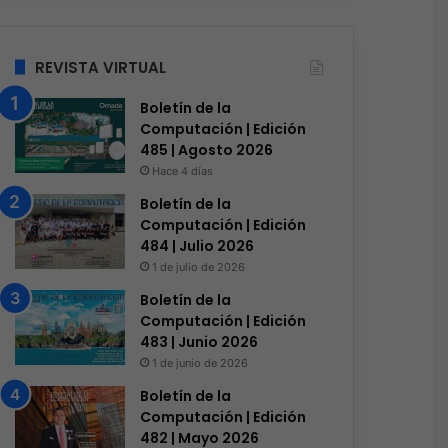
Hace 16 horas
El 73% de las empresas en
REVISTA VIRTUAL
que el phishing sigue 
Boletín de la
Computación | Edición
485 | Agosto 2026
Hace 4 días
s
Hace 2 días
Hace 2 días
Boletín de la
Licencias OnLine y Radware la IA que redefine la estrategia de ciberseguridad
Genesys Xperience 2026: Ganar en la Era Agéntica Comienza Aquí
Siemens impulsa la digitalización y resiliencia de las redes eléctricas
Computación | Edición
484 | Julio 2026
1 de julio de 2026
Boletín de la
Computación | Edición
483 | Junio 2026
1 de junio de 2026
Boletín de la
Computación | Edición
482 | Mayo 2026