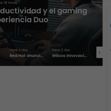
e 16 horas
oductividad y el gaming
periencia Duo
Hace 2 días
Hace 2 días
Hace 2 día
Red Hat anuncia a Sinuhé Sánchez como nuevo Chief Architect para el norte de LATAM
Wiixoo Innovación, escalabilidad y democratización de la tecnología en México