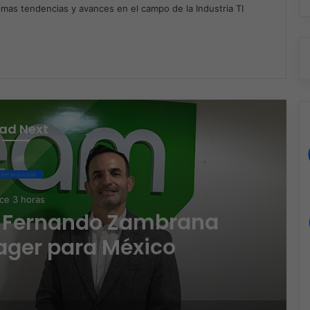
timas tendencias y avances en el campo de la Industria TI
m
ad Next
iberseguridad
ce 3 horas
 Fernando Zambrana
ger para México