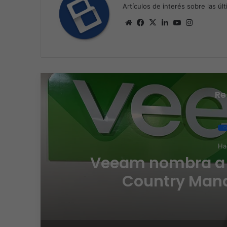
Artículos de interés sobre las úl
Sitio
Facebook
X
LinkedIn
YouTube
Instagra
web
Re
C
Ha
Veeam nombra a
Country Mana