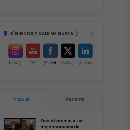
SÍGUENOS Y DALE ME GUSTA :)
3.62k
276
63.02k
6.55k
3.28k
Popular
Reciente
Ocelot premia a sus
mejores socios de