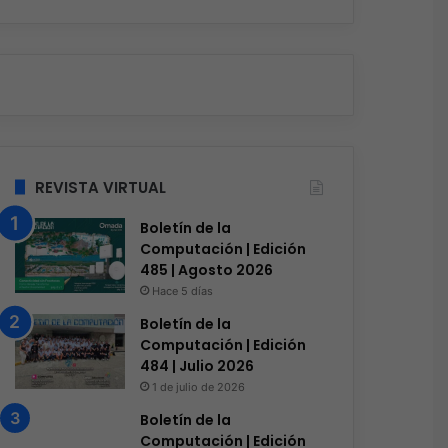
REVISTA VIRTUAL
Boletín de la
Computación | Edición
Conectividad
485 | Agosto 2026
Hace 4 horas
Hace 5 días
Omada presenta los nu
Boletín de la
Computación | Edición
Gateways que simpli
484 | Julio 2026
implementación, reduc
1 de julio de 2026
aumentan la eficienci
Boletín de la
Computación | Edición