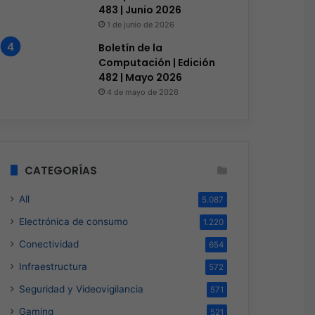
483 | Junio 2026
s
Hace 3 días
Hace 3 días
1 de junio de 2026
El 73% de las empresas en LATAM aseguran que el phishing sigue funcionando
Red Hat anuncia a Sinuhé Sánchez como nuevo Chief Architect para el norte de LATAM
Wiixoo Innovación, escalabilidad y democratización de la tecnología en México
Boletín de la
Computación | Edición
482 | Mayo 2026
4 de mayo de 2026
CATEGORÍAS
All
5.087
Electrónica de consumo
1.220
Conectividad
654
Infraestructura
572
Seguridad y Videovigilancia
571
Gaming
521