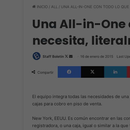
INICIO
/
ALL
/
UNA ALL-IN-ONE CON TODO LO QUE 
Una All-in-One 
necesita, liter
Follow
Send
Staff Boletín
16 de enero de 2015
Last Up
on
an
Facebook
X
L
X
email
Compartir
El equipo integra todas las necesidades de una 
cajas para cobro en piso de venta.
New York, EEUU. Es común encontrar en las con
registradora, o una caja, igual o similar a la q