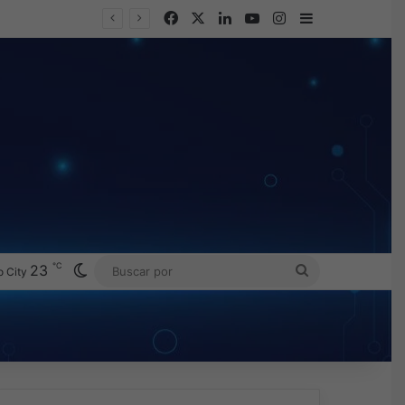
Facebook
X
LinkedIn
YouTube
Instagram
Barra lateral
℃
Switch skin
23
BUSCAR
 City
POR