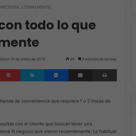
NECESITA, LITERALMENTE
con todo lo que
almente
dated: 16 de enero de 2015
24
2 minutos de lectura
inkedIn
Pinterest
Skype
Messenger
Compartir por correo electrónico
Imprimir
tienda de conveniencia que requiera 1 o 2 líneas de
sultas con el cliente que buscan tener una
ue tiene N negocio que vieron recientemente. Lo habitual