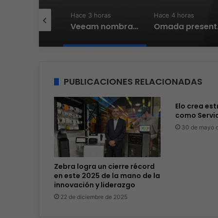
e 1 hora
Hace 3 horas
Hace 4 horas
Expo technology CDMX, nueva sede con récord de audiencia
Veeam nombra a Fernando Zambrana Country Manager para México
Omada presenta los nuevos Fu
PUBLICACIONES RELACIONADAS
Elo crea es
como Servi
30 de mayo 
Zebra logra un cierre récord
en este 2025 de la mano de la
innovación y liderazgo
22 de diciembre de 2025