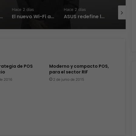
Hace 2 días
Hace 2 días
Hace 2 día
sion Gateways que simplifican la implementación, reducen costos y aumentan la eficiencia operativa
El nuevo Wi-Fi ahora piensa, la IA transforma la conexión del día a día
ASUS redefine la productividad y el gaming con la experiencia Duo
trategia de POS
Moderno y compacto POS,
cio
para el sector RIF
de 2016
2 de junio de 2015