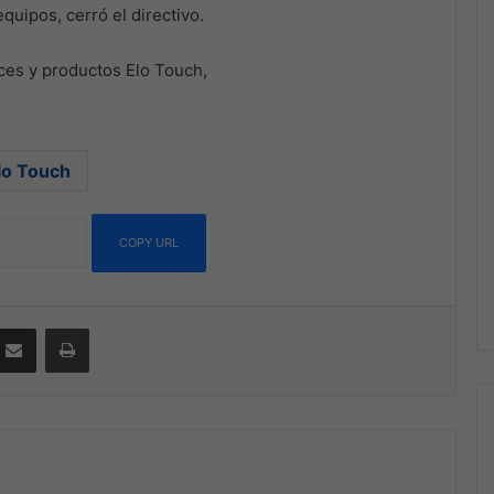
equipos, cerró el directivo.
ices y productos Elo Touch,
lo Touch
COPY URL
ssenger
Compartir por correo electrónico
Imprimir