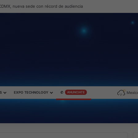
ernando Zambrana Country Manager para México
S
EXPO TECHNOLOGY
✆
ANUNCIATE
Mexico