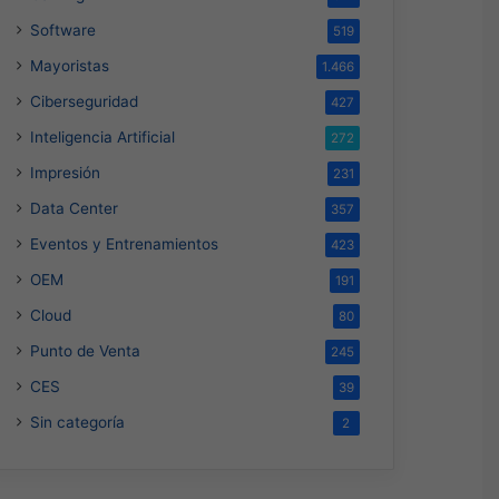
Software
519
Mayoristas
1.466
Ciberseguridad
427
Inteligencia Artificial
272
Impresión
231
Data Center
357
Eventos y Entrenamientos
423
OEM
191
Cloud
80
Punto de Venta
245
CES
39
Sin categoría
2