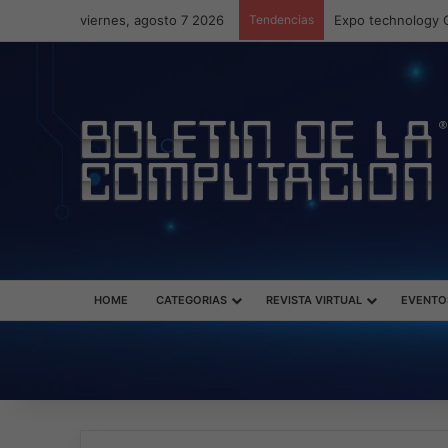
viernes, agosto 7 2026
Tendencias
Veeam nombra a F
HOME
CATEGORIAS
REVISTA VIRTUAL
EVENTO