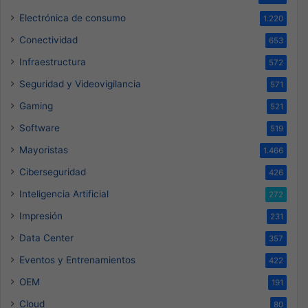
Electrónica de consumo
1.220
Conectividad
653
Infraestructura
572
Seguridad y Videovigilancia
571
Gaming
521
Software
519
Mayoristas
1.466
Ciberseguridad
426
Inteligencia Artificial
272
Impresión
231
Data Center
357
Eventos y Entrenamientos
422
OEM
191
Cloud
80