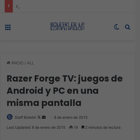
ASUS redefine la productividad y el gaming con la experiencia Duo
Menú
Switch s
Bus
INICIO
/
ALL
Razer Forge TV: juegos de
Android y PC en una
misma pantalla
Follow
Send
Staff Boletín
8 de enero de 2015
on
an
Last Updated: 8 de enero de 2015
19
2 minutos de lectura
X
email