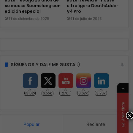
Razer festeja 20 años de
Razer revela el mouse
su mouse Boomslang con
ultraligero DeathAdder
edición especial
V4 Pro
11 de diciembre de 2025
11 de julio de 2025
SÍGUENOS Y DALE ME GUSTA :)
→
63.02k
6.55k
276
3.62k
3.28k
Anunciate
×
Popular
Reciente