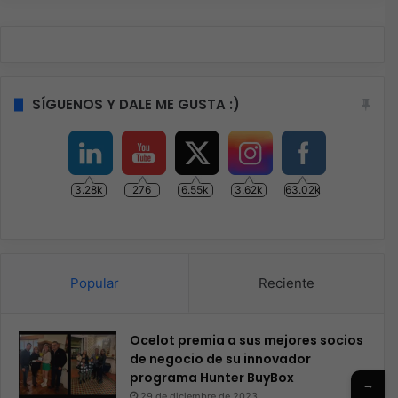
SÍGUENOS Y DALE ME GUSTA :)
3.28k
276
6.55k
3.62k
63.02k
Popular
Reciente
Ocelot premia a sus mejores socios
de negocio de su innovador
programa Hunter BuyBox
→
29 de diciembre de 2023