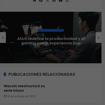
Sitio
Facebook
X
LinkedIn
YouTube
Instagram
web
Ciberseguridad
El 73% de las empresas 
ividad y el
aseguran que el phishin
ncia Duo
funcionando
PUBLICACIONES RELACIONADAS
Wacom reestructuró su
serie Intuos
16 de octubre de 2015