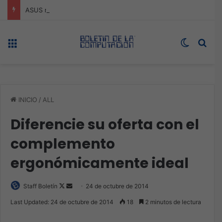
ASUS redefine la productividad y el gaming con la experiencia Duo
Menú
Switch s
Bus
INICIO
/
ALL
Diferencie su oferta con el
complemento
ergonómicamente ideal
Follow
Send
Staff Boletín
24 de octubre de 2014
on
an
Last Updated: 24 de octubre de 2014
18
2 minutos de lectura
X
email