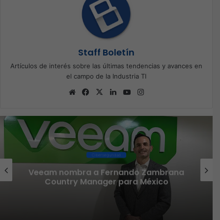
Staff Boletín
Artículos de interés sobre las últimas tendencias y avances en
el campo de la Industria TI
Sitio
Facebook
X
LinkedIn
YouTube
Instagram
web
Conectividad
Omada presenta los nuevos Fusion
Gateways que simplifican la
implementación, reducen costos y
aumentan la eficiencia operativa