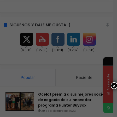
SÍGUENOS Y DALE ME GUSTA :)
6.55k
276
63.02k
3.28k
3.62k
→
Anunciate
Popular
Reciente
×
Ocelot premia a sus mejores socios
de negocio de su innovador
programa Hunter BuyBox
29 de diciembre de 2023