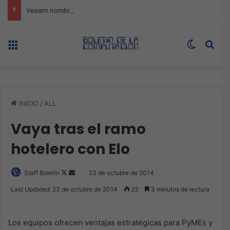
Veeam nombra a Fernando Zambrana Country Manager para México
Menú
Switch s
Bus
INICIO
/
ALL
Vaya tras el ramo
hotelero con Elo
Follow
Send
Staff Boletín
23 de octubre de 2014
on
an
Last Updated: 23 de octubre de 2014
22
3 minutos de lectura
X
email
Los equipos ofrecen ventajas estratégicas para PyMEs y