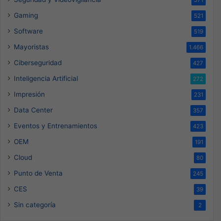
571
Gaming
521
Software
519
Mayoristas
1.466
Ciberseguridad
427
Inteligencia Artificial
272
Impresión
231
Data Center
357
Eventos y Entrenamientos
423
OEM
191
Cloud
80
Punto de Venta
245
CES
39
Sin categoría
2