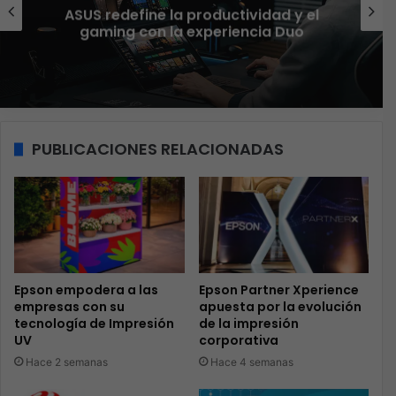
El 73% de las empresas en LATAM
aseguran que el phishing sigue
funcionando
PUBLICACIONES RELACIONADAS
Epson empodera a las
Epson Partner Xperience
empresas con su
apuesta por la evolución
tecnología de Impresión
de la impresión
UV
corporativa
Hace 2 semanas
Hace 4 semanas