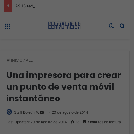
ASUS redefine la productividad y el gaming con la experiencia Duo
Menú
Switch s
Bus
INICIO
/
ALL
Una impresora para crear
un punto de venta móvil
instantáneo
Follow
Send
Staff Boletín
20 de agosto de 2014
on
an
Last Updated: 20 de agosto de 2014
23
3 minutos de lectura
X
email