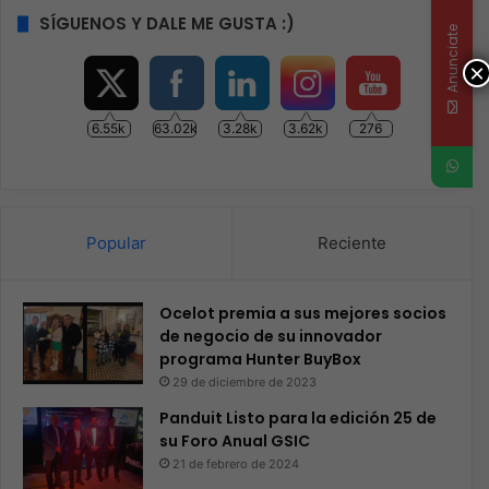
SÍGUENOS Y DALE ME GUSTA :)
Anunciate
×
6.55k
63.02k
3.28k
3.62k
276
Popular
Reciente
Ocelot premia a sus mejores socios
de negocio de su innovador
programa Hunter BuyBox
29 de diciembre de 2023
Panduit Listo para la edición 25 de
su Foro Anual GSIC
21 de febrero de 2024