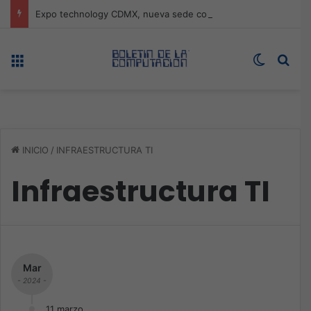
Expo technology CDMX, nueva sede con récord de audiencia
Menú
Switch s
Bus
INICIO
/
INFRAESTRUCTURA TI
Infraestructura TI
Mar
- 2024 -
11 marzo