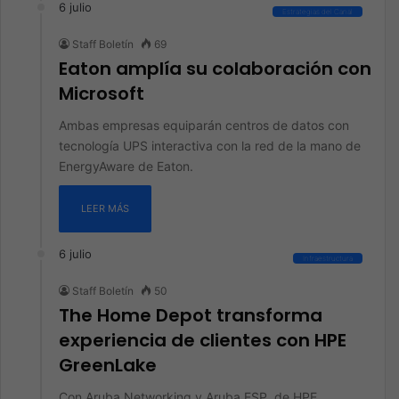
6 julio
Estrategias del Canal
Staff Boletín
69
Eaton amplía su colaboración con
Microsoft
Ambas empresas equiparán centros de datos con
tecnología UPS interactiva con la red de la mano de
EnergyAware de Eaton.
LEER MÁS
6 julio
Infraestructura
Staff Boletín
50
The Home Depot transforma
experiencia de clientes con HPE
GreenLake
Con Aruba Networking y Aruba ESP de HPE