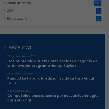
Punto de Venta
245
CES
39
Sin categoría
2
MÁS VISTAS
29 de diciembre de 2023
Ocelot premia a sus mejores socios de negocio de
su innovador programa Hunter BuyBox
21 de febrero de 2024
Panduit Listo para la edición 25 de su Foro Anual
GSIC
4 de marzo de 2024
CompuSoluciones apuesta por nuevas tecnologías
para el canal