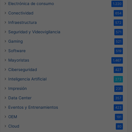
Electrónica de consumo
1.220
Conectividad
654
Infraestructura
572
Seguridad y Videovigilancia
571
Gaming
521
Software
519
Mayoristas
1.467
Ciberseguridad
427
Inteligencia Artificial
272
Impresión
231
Data Center
357
Eventos y Entrenamientos
423
OEM
191
Cloud
80