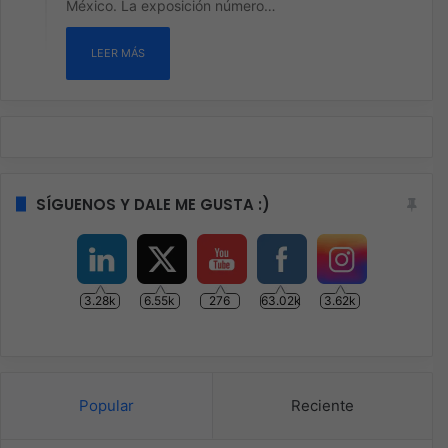
México. La exposición número…
LEER MÁS
SÍGUENOS Y DALE ME GUSTA :)
3.28k
6.55k
276
63.02k
3.62k
Popular
Reciente