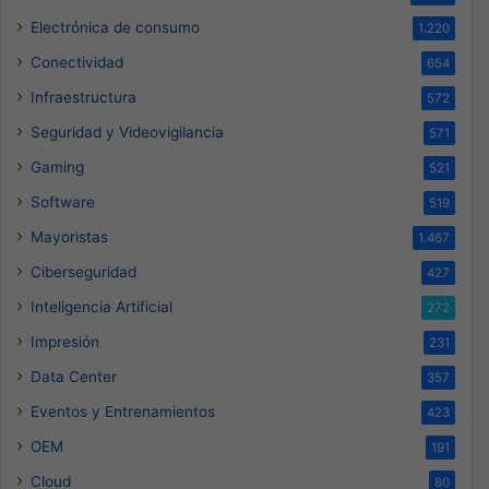
Electrónica de consumo
1.220
Conectividad
654
Infraestructura
572
Seguridad y Videovigilancia
571
Gaming
521
Software
519
Mayoristas
1.467
Ciberseguridad
427
Inteligencia Artificial
272
Impresión
231
Data Center
357
Eventos y Entrenamientos
423
OEM
191
Cloud
80