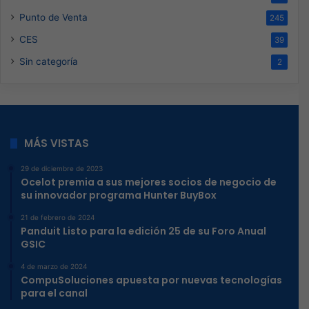
Punto de Venta
245
CES
39
Sin categoría
2
MÁS VISTAS
29 de diciembre de 2023
Ocelot premia a sus mejores socios de negocio de
su innovador programa Hunter BuyBox
21 de febrero de 2024
Panduit Listo para la edición 25 de su Foro Anual
GSIC
4 de marzo de 2024
CompuSoluciones apuesta por nuevas tecnologías
para el canal