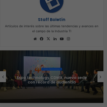
Staff Boletín
Artículos de interés sobre las últimas tendencias y avances en
el campo de la Industria TI
Sitio
Facebook
X
LinkedIn
YouTube
Instagram
web
Ciberseguridad
Veeam nombra a Fernando Zambrana
Country Manager para México