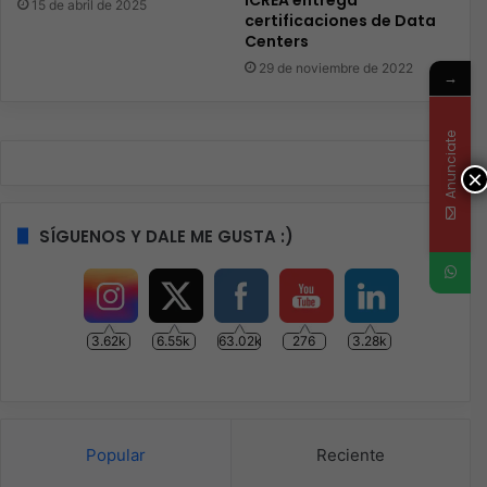
15 de abril de 2025
certificaciones de Data
Centers
29 de noviembre de 2022
→
Anunciate
×
SÍGUENOS Y DALE ME GUSTA :)
3.62k
6.55k
63.02k
276
3.28k
Popular
Reciente