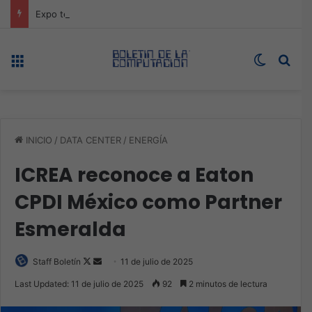
Expo technology CDMX, nueva sede con récord de audiencia
Menú
Switch s
Bus
INICIO
/
DATA CENTER
/
ENERGÍA
ICREA reconoce a Eaton
CPDI México como Partner
Esmeralda
Follow
Send
Staff Boletín
11 de julio de 2025
on
an
Last Updated: 11 de julio de 2025
92
2 minutos de lectura
X
email