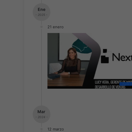
Ene
- 2025 -
21 enero
Punto d
Mar
- 2024 -
12 marzo