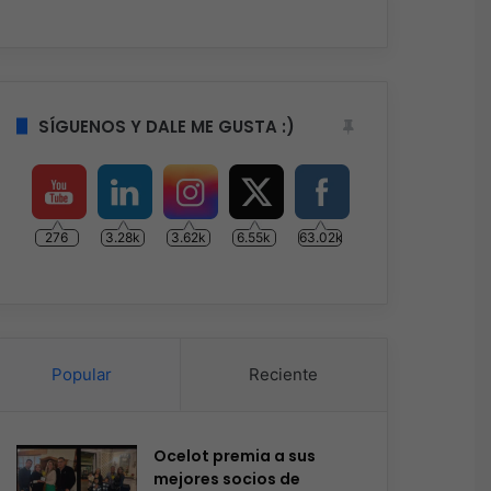
SÍGUENOS Y DALE ME GUSTA :)
276
3.28k
3.62k
6.55k
63.02k
Popular
Reciente
Ocelot premia a sus
mejores socios de