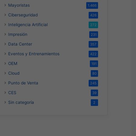
Mayoristas
1.466
Ciberseguridad
426
Inteligencia Artificial
272
Impresión
231
Data Center
357
Eventos y Entrenamientos
422
OEM
191
Cloud
80
Punto de Venta
245
CES
39
Sin categoría
2