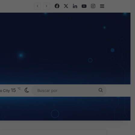
Facebook
X
LinkedIn
YouTube
Instagram
Barra lateral
℃
Switch skin
15
BUSCAR
o City
POR