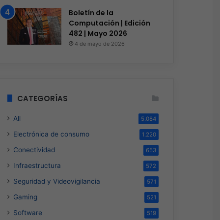
Boletín de la
Computación | Edición
482 | Mayo 2026
4 de mayo de 2026
CATEGORÍAS
All
5.084
Electrónica de consumo
1.220
Conectividad
653
Infraestructura
572
Seguridad y Videovigilancia
571
Gaming
521
Software
519