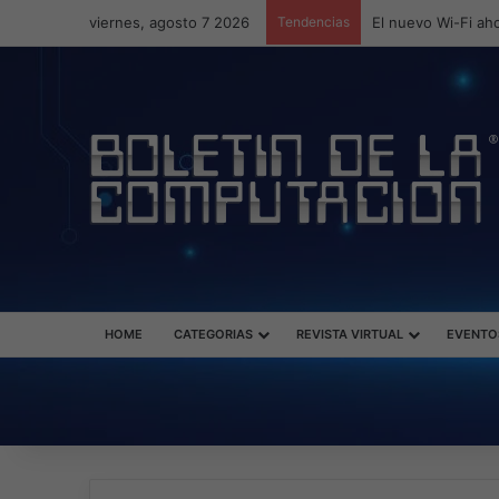
viernes, agosto 7 2026
Tendencias
ASUS redefine la 
HOME
CATEGORIAS
REVISTA VIRTUAL
EVENTO