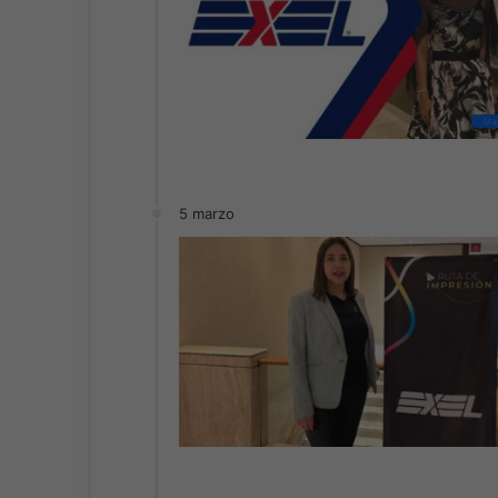
May
5 marzo