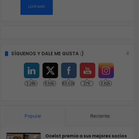
LEER MÁS
SÍGUENOS Y DALE ME GUSTA :)
3.28k
6.55k
63.02k
276
3.62k
Popular
Reciente
Ocelot premia a sus mejores socios