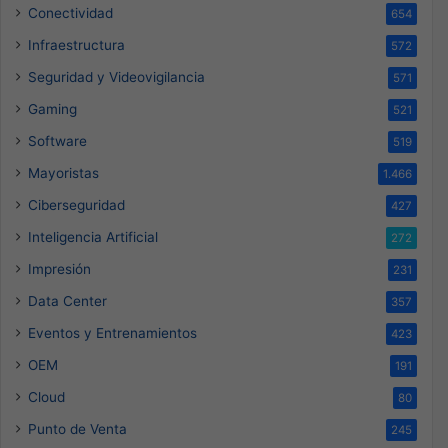
Conectividad
654
Infraestructura
572
Seguridad y Videovigilancia
571
Gaming
521
Software
519
Mayoristas
1.466
Ciberseguridad
427
Inteligencia Artificial
272
Impresión
231
Data Center
357
Eventos y Entrenamientos
423
OEM
191
Cloud
80
Punto de Venta
245