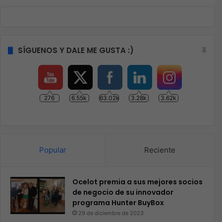
SÍGUENOS Y DALE ME GUSTA :)
276
6.55k
63.02k
3.28k
3.62k
Popular
Reciente
Ocelot premia a sus mejores socios
de negocio de su innovador
programa Hunter BuyBox
29 de diciembre de 2023