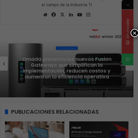
→
el campo de la Industria TI
Sitio
Facebook
X
LinkedIn
YouTube
Instagram
Anunciate
web
×
Conectividad
El nuevo Wi-Fi ahora piensa, la IA
transforma la conexión del día a día
PUBLICACIONES RELACIONADAS