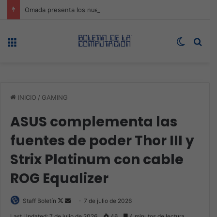
Omada presenta los nuevos Fusion Gateways que simplifican la implementación, reducen costos y aumentan la eficiencia operativa
Menú
Switch s
Bus
INICIO
/
GAMING
ASUS complementa las
fuentes de poder Thor III y
Strix Platinum con cable
ROG Equalizer
Follow
Send
Staff Boletín
7 de julio de 2026
on
an
Last Updated: 7 de julio de 2026
46
4 minutos de lectura