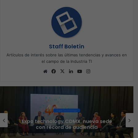
Staff Boletín
Artículos de interés sobre las últimas tendencias y avances en
el campo de la Industria TI
Sitio
Facebook
X
LinkedIn
YouTube
Instagram
web
Ciberseguridad
Veeam nombra a Fernando Zambrana
Country Manager para México