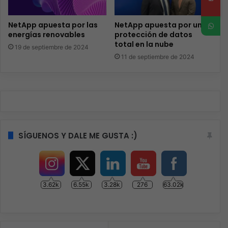
NetApp apuesta por las
NetApp apuesta por una
energías renovables
protección de datos
total en la nube
19 de septiembre de 2024
11 de septiembre de 2024
SÍGUENOS Y DALE ME GUSTA :)
3.62k
6.55k
3.28k
276
63.02k