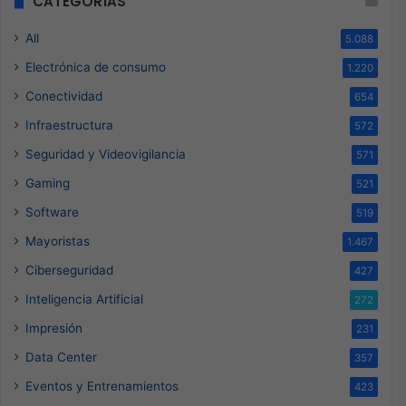
CATEGORÍAS
All
5.088
Electrónica de consumo
1.220
Conectividad
654
Infraestructura
572
Seguridad y Videovigilancia
571
Gaming
521
Software
519
Mayoristas
1.467
Ciberseguridad
427
Inteligencia Artificial
272
Impresión
231
Data Center
357
Eventos y Entrenamientos
423