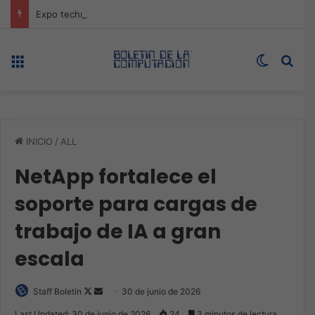
Expo technology CDMX, nueva sede con récord de audiencia
Menú
Switch s
Bus
INICIO
/
ALL
NetApp fortalece el
soporte para cargas de
trabajo de IA a gran
escala
Follow
Send
Staff Boletín
30 de junio de 2026
on
an
Last Updated: 30 de junio de 2026
24
3 minutos de lectura