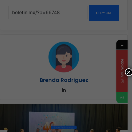
COPY URL
→
Anunciate
×
Brenda Rodriguez
LinkedIn
Ciberseguridad