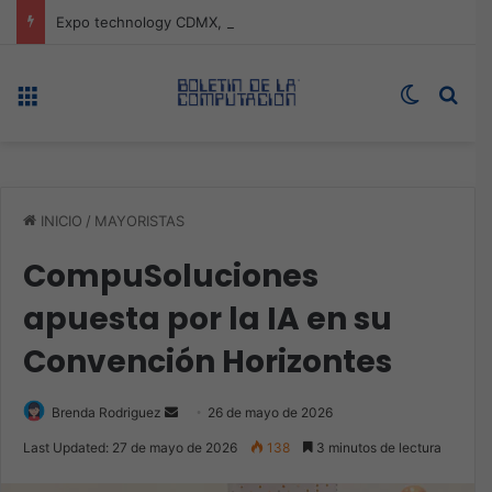
Expo technology CDMX, nueva sede con récord de audiencia
Menú
Switch s
Bus
INICIO
/
MAYORISTAS
CompuSoluciones
apuesta por la IA en su
Convención Horizontes
Send
Brenda Rodriguez
26 de mayo de 2026
an
Last Updated: 27 de mayo de 2026
138
3 minutos de lectura
email