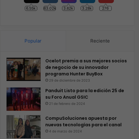
6.55k
63.02k
3.62k
3.28k
276
Popular
Reciente
Ocelot premia a sus mejores socios
de negocio de su innovador
programa Hunter BuyBox
29 de diciembre de 2023
Panduit Listo para la edición 25 de
su Foro Anual GSIC
21 de febrero de 2024
CompuSoluciones apuesta por
nuevas tecnologías para el canal
4 de marzo de 2024