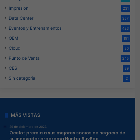
Impresión
231
Data Center
357
Eventos y Entrenamientos
423
OEM
191
Cloud
80
Punto de Venta
245
CES
39
Sin categoría
2
MÁS VISTAS
29 de diciembre de 2023
Ocelot premia a sus mejores socios de negocio de
su innovador programa Hunter BuyBox