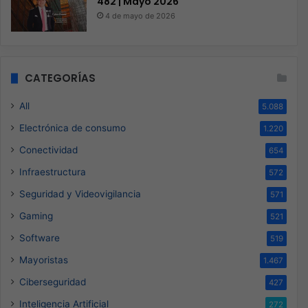
482 | Mayo 2026
4 de mayo de 2026
CATEGORÍAS
All
5.088
Electrónica de consumo
1.220
Conectividad
654
Infraestructura
572
Seguridad y Videovigilancia
571
Gaming
521
Software
519
Mayoristas
1.467
Ciberseguridad
427
Inteligencia Artificial
272