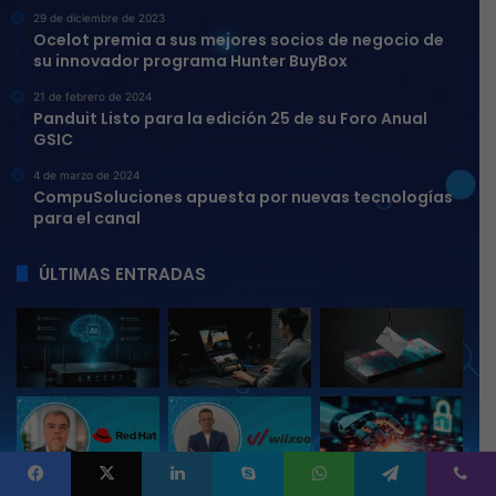
29 de diciembre de 2023
Ocelot premia a sus mejores socios de negocio de
su innovador programa Hunter BuyBox
21 de febrero de 2024
Panduit Listo para la edición 25 de su Foro Anual
GSIC
4 de marzo de 2024
CompuSoluciones apuesta por nuevas tecnologías
para el canal
ÚLTIMAS ENTRADAS
Facebook
X
LinkedIn
Skype
WhatsApp
Telegram
Viber