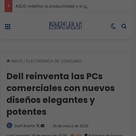
ASUS redefine la productividad y el gaming con la experiencia Duo
Menú
Switch s
Bus
INICIO
/
ELECTRÓNICA DE CONSUMO
Dell reinventa las PCs
comerciales con nuevos
diseños elegantes y
potentes
Follow
Send
Staff Boletín
26 de marzo de 2026
on
an
Last Updated: 26 de marzo de 2026
169
8 minutos de lectura