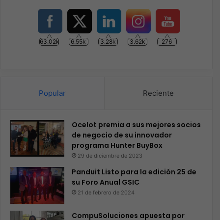
63.02k
6.55k
3.28k
3.62k
276
Popular
Reciente
Ocelot premia a sus mejores socios
de negocio de su innovador
programa Hunter BuyBox
29 de diciembre de 2023
Panduit Listo para la edición 25 de
su Foro Anual GSIC
21 de febrero de 2024
CompuSoluciones apuesta por