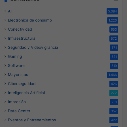
All
5.084
Electrónica de consumo
1.220
Conectividad
653
Infraestructura
572
Seguridad y Videovigilancia
571
Gaming
521
Software
519
Mayoristas
1.466
Ciberseguridad
426
Inteligencia Artificial
272
Impresión
231
Data Center
357
Eventos y Entrenamientos
422