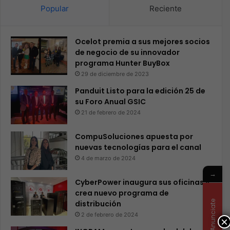
Popular
Reciente
Ocelot premia a sus mejores socios
de negocio de su innovador
programa Hunter BuyBox
29 de diciembre de 2023
Panduit Listo para la edición 25 de
su Foro Anual GSIC
21 de febrero de 2024
CompuSoluciones apuesta por
nuevas tecnologías para el canal
4 de marzo de 2024
→
CyberPower inaugura sus oficinas y
crea nuevo programa de
Anunciate
distribución
2 de febrero de 2024
×