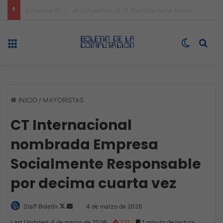
ASUS redefine la productividad y el gaming con la experiencia Duo
Menú
Switch s
Bus
INICIO
/
MAYORISTAS
CT Internacional
nombrada Empresa
Socialmente Responsable
por decima cuarta vez
Follow
Send
Staff Boletín
4 de marzo de 2026
on
an
Last Updated: 4 de marzo de 2026
221
1 minuto de lectura