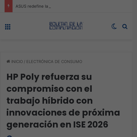
ASUS redefine la productividad y el gaming con la experiencia Duo
Menú
Switch s
Bus
INICIO
/
ELECTRÓNICA DE CONSUMO
HP Poly refuerza su
compromiso con el
trabajo híbrido con
innovaciones de próxima
generación en ISE 2026