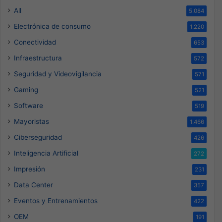
All
5.084
Electrónica de consumo
1.220
Conectividad
653
Infraestructura
572
Seguridad y Videovigilancia
571
Gaming
521
Software
519
Mayoristas
1.466
Ciberseguridad
426
Inteligencia Artificial
272
Impresión
231
Data Center
357
Eventos y Entrenamientos
422
OEM
191