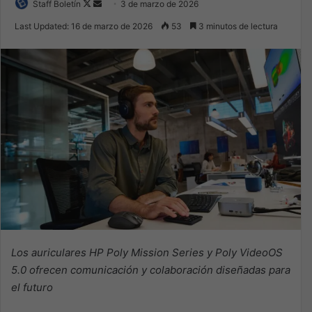
Follow
Send
Staff Boletín
3 de marzo de 2026
on
an
Last Updated: 16 de marzo de 2026
53
3 minutos de lectura
X
email
Los
auriculares
HP Poly Mission Series y Poly VideoOS
5.0 ofrecen
comunicación y colaboración
diseñadas
para
el futuro