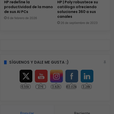
HP redefine la
HP | Poly robustece su
productividad de la mano
catálogo ofreciendo
de sus AI PCs
soluciones 360 a sus
canales
6 de febrero de 2026
26 de septiembre de 2023
SÍGUENOS Y DALE ME GUSTA :)
6.55k
276
3.62k
63.02k
3.28k
Popular
Reciente