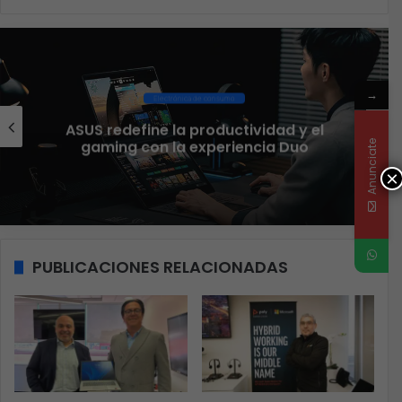
web
Ciberseguridad
→
El 73% de las empresas en LATAM
aseguran que el phishing sigue
Anunciate
funcionando
×
PUBLICACIONES RELACIONADAS