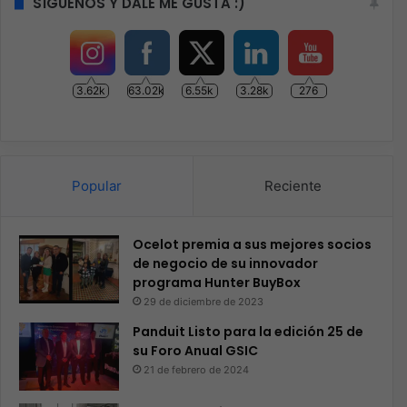
SÍGUENOS Y DALE ME GUSTA :)
3.62k
63.02k
6.55k
3.28k
276
Popular
Reciente
Ocelot premia a sus mejores socios
de negocio de su innovador
programa Hunter BuyBox
29 de diciembre de 2023
Panduit Listo para la edición 25 de
su Foro Anual GSIC
21 de febrero de 2024