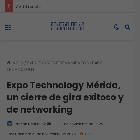
ASUS redefine la productividad y el gaming con la experiencia Duo
Menú
Switch s
Bus
INICIO
/
EVENTOS Y ENTRENAMIENTOS
/
EXPO
TECHNOLOGY
Expo Technology Mérida,
un cierre de gira exitoso y
de networking
Send
Brenda Rodriguez
21 de noviembre de 2025
an
Last Updated: 21 de noviembre de 2025
195
email