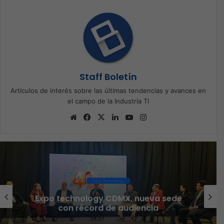
Staff Boletín
Artículos de interés sobre las últimas tendencias y avances en
el campo de la Industria TI
Sitio
Facebook
X
LinkedIn
YouTube
Instagram
web
Ciberseguridad
Veeam nombra a Fernando Zambrana
Country Manager para México