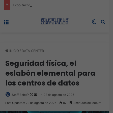
Expo technology CDMX, nueva sede con récord de audiencia
Menú
Switch s
Bus
INICIO
/
DATA CENTER
Seguridad física, el
eslabón elemental para
los centros de datos
Follow
Send
Staff Boletín
22 de agosto de 2025
on
an
Last Updated: 22 de agosto de 2025
97
3 minutos de lectura
X
email