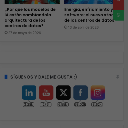
¿Por qué los modelos de
Energía, enfriamiento y
IA están cambiandola
software: el nuevo stack
arquitectura de los
de los centros de datos
centros de datos?
13 de abril de 2026
27 de mayo de 2026
SÍGUENOS Y DALE ME GUSTA :)
3.28k
276
6.55k
63.02k
3.62k