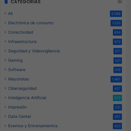
CATEGORÍAS
All
5.088
Electrónica de consumo
1.220
Conectividad
654
Infraestructura
572
Seguridad y Videovigilancia
571
Gaming
521
Software
519
Mayoristas
1.467
Ciberseguridad
427
Inteligencia Artificial
272
Impresión
231
Data Center
357
Eventos y Entrenamientos
423