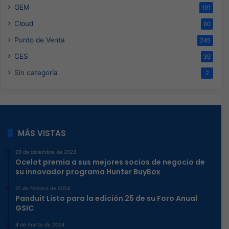
OEM
191
Cloud
80
Punto de Venta
245
CES
39
Sin categoría
2
MÁS VISTAS
29 de diciembre de 2023
Ocelot premia a sus mejores socios de negocio de
su innovador programa Hunter BuyBox
21 de febrero de 2024
Panduit Listo para la edición 25 de su Foro Anual
GSIC
4 de marzo de 2024