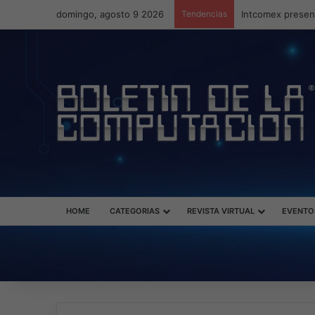
domingo, agosto 9 2026
Tendencias
Intcomex present
HOME
CATEGORIAS
REVISTA VIRTUAL
EVENTO