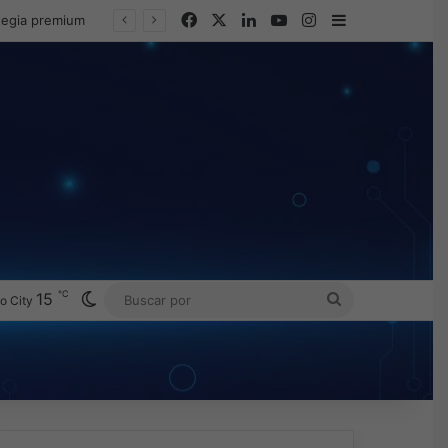
Facebook
X
LinkedIn
YouTube
Instagram
Barra lateral
ategia premium
℃
Switch skin
15
BUSCAR
o City
POR