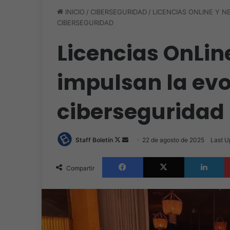
INICIO
/
CIBERSEGURIDAD
/
LICENCIAS ONLINE Y 
CIBERSEGURIDAD
Licencias OnLin
impulsan la evo
ciberseguridad
Follow
Send
Staff Boletín
22 de agosto de 2025
Last U
on
an
Facebook
X
L
X
email
Compartir