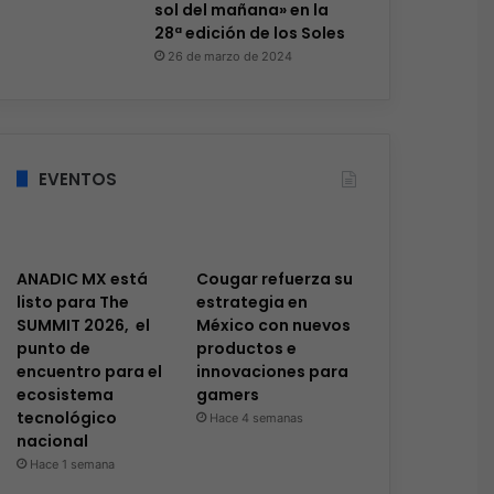
sol del mañana» en la
28ª edición de los Soles
26 de marzo de 2024
EVENTOS
ANADIC MX está
Cougar refuerza su
listo para The
estrategia en
SUMMIT 2026, el
México con nuevos
punto de
productos e
encuentro para el
innovaciones para
ecosistema
gamers
tecnológico
Hace 4 semanas
nacional
Hace 1 semana