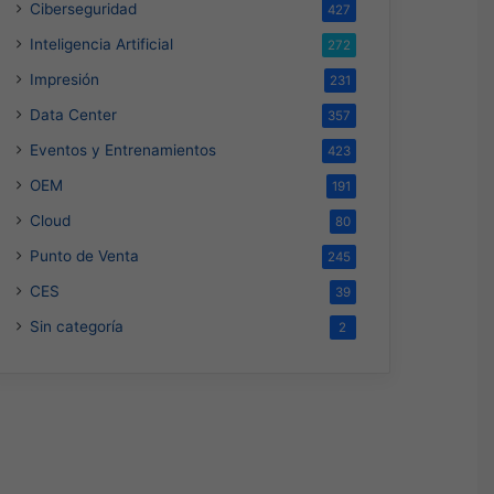
Ciberseguridad
427
Inteligencia Artificial
272
Impresión
231
Data Center
357
Eventos y Entrenamientos
423
OEM
191
Cloud
80
Punto de Venta
245
CES
39
Sin categoría
Ciberseguridad
2
Hace 2 días
am nombra a Fernando Zam
Country Manager para Méxi