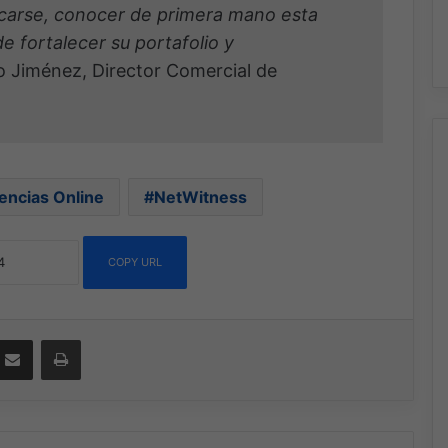
rcarse, conocer de primera mano esta
 fortalecer su portafolio y
o Jiménez, Director Comercial de
encias Online
NetWitness
COPY URL
ssenger
Compartir por correo electrónico
Imprimir