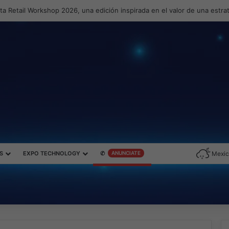
a Retail Workshop 2026, una edición inspirada en el valor de una estr
S
EXPO TECHNOLOGY
✆
ANUNCIATE
Mexic