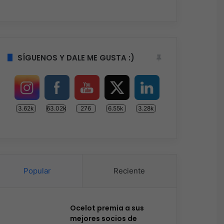
SÍGUENOS Y DALE ME GUSTA :)
3.62k
63.02k
276
6.55k
3.28k
Popular
Reciente
Ocelot premia a sus
mejores socios de