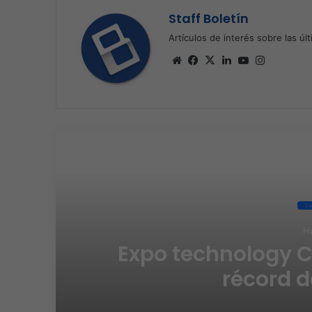
Staff Boletín
Artículos de interés sobre las úl
Sitio
Facebook
X
LinkedIn
YouTube
Instagra
web
Re
Expo Technology
Hace 2 días
Expo technology CDMX, n
récord de audie