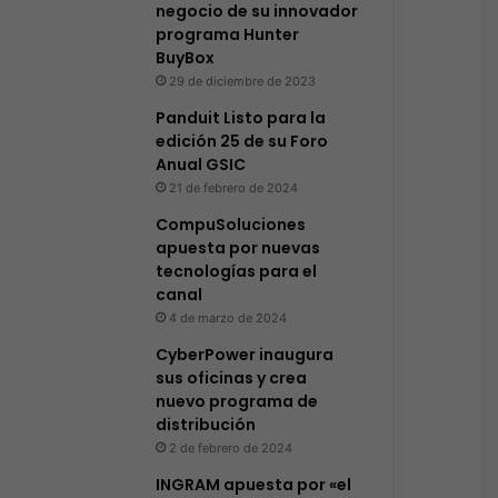
negocio de su innovador
programa Hunter
BuyBox
29 de diciembre de 2023
Panduit Listo para la
edición 25 de su Foro
Anual GSIC
21 de febrero de 2024
CompuSoluciones
apuesta por nuevas
tecnologías para el
canal
4 de marzo de 2024
CyberPower inaugura
sus oficinas y crea
nuevo programa de
distribución
2 de febrero de 2024
INGRAM apuesta por «el