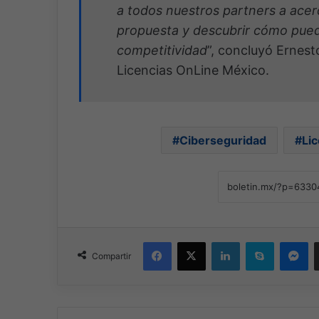
a todos nuestros partners a ace
propuesta y descubrir cómo puede
competitividad
”, concluyó Ernest
Licencias OnLine México.
Ciberseguridad
Lic
Facebook
X
LinkedIn
Skype
Me
Compartir