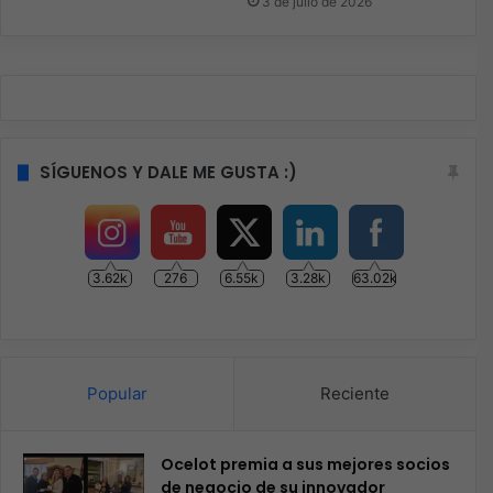
3 de julio de 2026
SÍGUENOS Y DALE ME GUSTA :)
3.62k
276
6.55k
3.28k
63.02k
Popular
Reciente
Ocelot premia a sus mejores socios
de negocio de su innovador