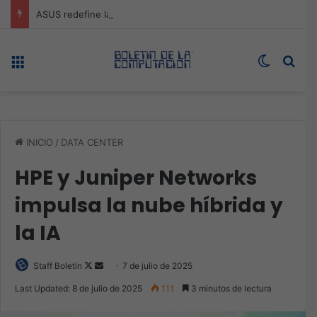
ASUS redefine la productividad y el gaming con la experiencia Duo
Menú
Switch s
Bus
INICIO
/
DATA CENTER
HPE y Juniper Networks
impulsa la nube híbrida y
la IA
Follow
Send
Staff Boletín
7 de julio de 2025
on
an
Last Updated: 8 de julio de 2025
111
3 minutos de lectura
X
email