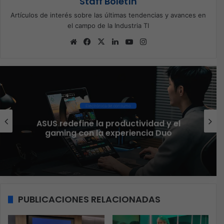
Staff Boletín
Artículos de interés sobre las últimas tendencias y avances en
el campo de la Industria TI
Sitio
Facebook
X
LinkedIn
YouTube
Instagram
web
Ciberseguridad
El 73% de las empresas en LATAM
aseguran que el phishing sigue
funcionando
PUBLICACIONES RELACIONADAS