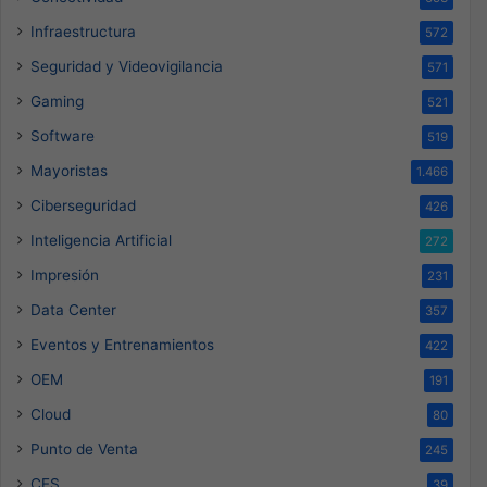
Infraestructura
572
Seguridad y Videovigilancia
571
Gaming
521
Software
519
Mayoristas
1.466
Ciberseguridad
426
Inteligencia Artificial
272
Impresión
231
Data Center
357
Eventos y Entrenamientos
422
OEM
191
Cloud
80
Punto de Venta
245
CES
39