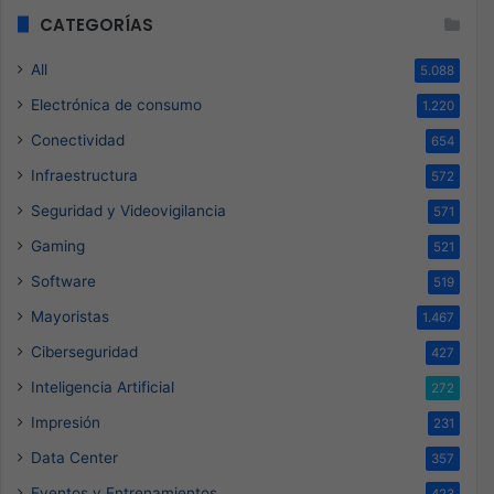
CATEGORÍAS
All
5.088
Electrónica de consumo
1.220
Conectividad
654
Infraestructura
572
Seguridad y Videovigilancia
571
Gaming
521
Software
519
Mayoristas
1.467
Ciberseguridad
427
Inteligencia Artificial
272
Impresión
231
Data Center
357
Eventos y Entrenamientos
423