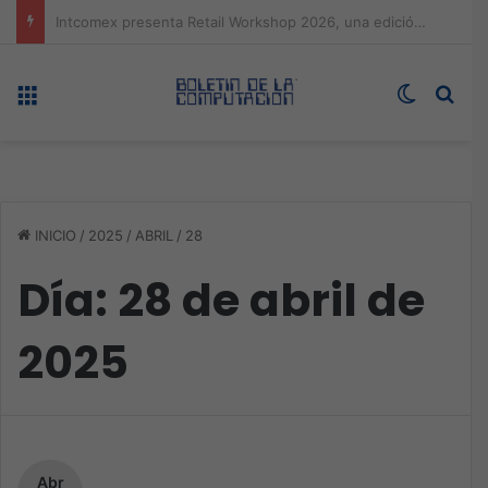
Expo technology CDMX, nueva sede con récord de audiencia
Menú
Switch s
Bus
INICIO
/
2025
/
ABRIL
/
28
Día:
28 de abril de
2025
Abr