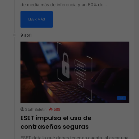
de media más de inferencia y un 60% de…
LEER MÁS
9 abril
All
Staff Boletín
588
ESET impulsa el uso de
contraseñas seguras
ESET detalla qué debes tener en cuenta al crear una