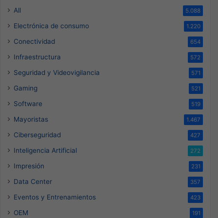
All
5.088
Electrónica de consumo
1.220
Conectividad
654
Infraestructura
572
Seguridad y Videovigilancia
571
Gaming
521
Software
519
Mayoristas
1.467
Ciberseguridad
427
Inteligencia Artificial
272
Impresión
231
Data Center
357
Eventos y Entrenamientos
423
OEM
191