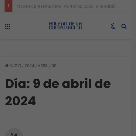
Expo technology CDMX, nueva sede con récord de audiencia
Menú
Switch s
Bus
INICIO
/
2024
/
ABRIL
/
09
Día:
9 de abril de
2024
Abr