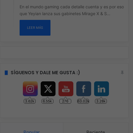
En el mundo gaming cada detalle cuenta y es por eso
que Yeyian lanza sus gabinetes Mirage X & S…
LEER MÁS
SÍGUENOS Y DALE ME GUSTA :)
3.62k
6.55k
276
63.02k
3.28k
Popular
Reciente