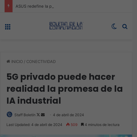
ASUS redefine la productividad y el gaming con la experiencia Duo
Menú
Switch s
Bus
INICIO
/
CONECTIVIDAD
5G privado puede hacer
realidad la promesa de la
IA industrial
Follow
Send
Staff Boletín
4 de abril de 2024
on
an
Last Updated: 4 de abril de 2024
509
4 minutos de lectura
X
email