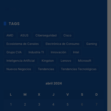
128
, 1
TAGS
AMD
ASUS
Ciberseguridad
Cisco
Ecosistema de Canales
Electrónica de Consumo
Gaming
Grupo CVA
Industria TI
Innovación
Intel
Inteligencia Artificial
Kingston
Lenovo
Microsoft
Nuevos Negocios
Tendencias
Tendencias Tecnológicas
abril 2024
L
M
X
J
V
S
D
1
2
3
4
5
6
7