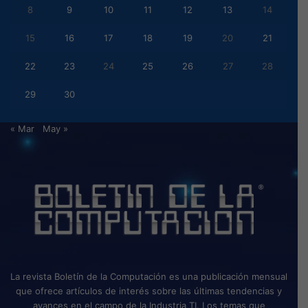
8
9
10
11
12
13
14
15
16
17
18
19
20
21
22
23
24
25
26
27
28
29
30
« Mar
May »
La revista Boletín de la Computación es una publicación mensual
que ofrece artículos de interés sobre las últimas tendencias y
avances en el campo de la Industria TI. Los temas que