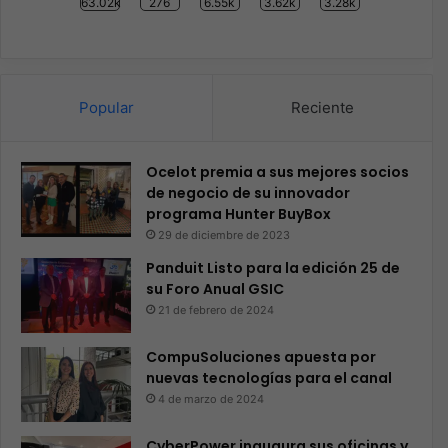
63.02k
276
6.55k
3.62k
3.28k
Popular
Reciente
Ocelot premia a sus mejores socios
de negocio de su innovador
programa Hunter BuyBox
29 de diciembre de 2023
Panduit Listo para la edición 25 de
su Foro Anual GSIC
21 de febrero de 2024
CompuSoluciones apuesta por
nuevas tecnologías para el canal
4 de marzo de 2024
CyberPower inaugura sus oficinas y