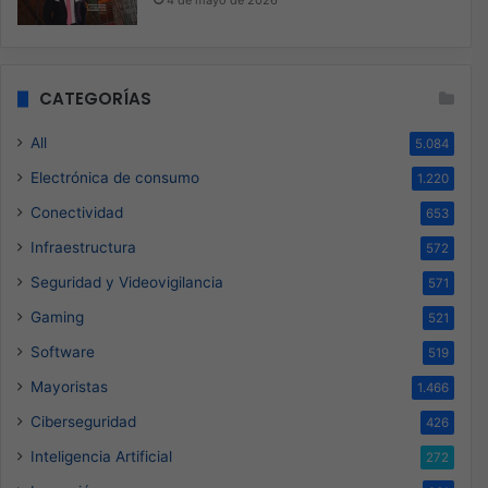
4 de mayo de 2026
CATEGORÍAS
All
5.084
Electrónica de consumo
1.220
Conectividad
653
Infraestructura
572
Seguridad y Videovigilancia
571
Gaming
521
Software
519
Mayoristas
1.466
Ciberseguridad
426
Inteligencia Artificial
272