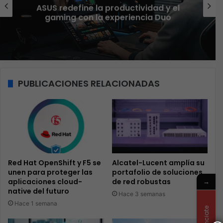
El 73% de las empresas en LATAM
aseguran que el phishing sigue
funcionando
PUBLICACIONES RELACIONADAS
Red Hat OpenShift y F5 se
Alcatel-Lucent amplía su
unen para proteger las
portafolio de soluciones
→
aplicaciones cloud-
de red robustas
native del futuro
Hace 3 semanas
Hace 1 semana
Anunciate