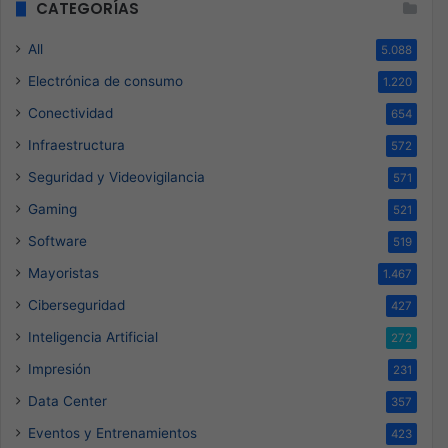
CATEGORÍAS
All
5.088
Electrónica de consumo
1.220
Conectividad
654
Infraestructura
572
Seguridad y Videovigilancia
571
Gaming
521
Software
519
Mayoristas
1.467
Ciberseguridad
427
Inteligencia Artificial
272
Impresión
231
Data Center
357
Eventos y Entrenamientos
423