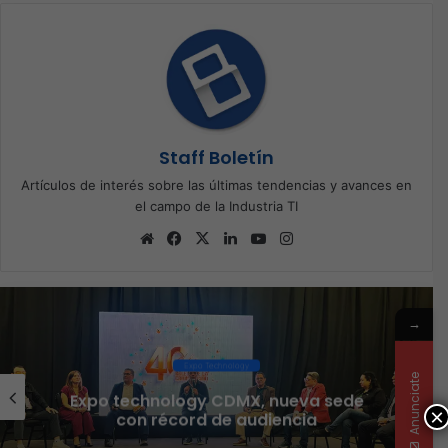
Staff Boletín
Artículos de interés sobre las últimas tendencias y avances en
el campo de la Industria TI
Sitio
Facebook
X
LinkedIn
YouTube
Instagram
web
→
Ciberseguridad
Anunciate
Veeam nombra a Fernando Zambrana
×
Country Manager para México