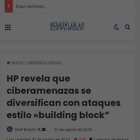
Expo technology CDMX, nueva sede con récord de audiencia
Menú
Switch s
Bus
INICIO
/
CIBERSEGURIDAD
HP revela que
ciberamenazas se
diversifican con ataques
estilo «building block”
Follow
Send
Staff Boletín
31 de agosto de 2023
on
an
Last Updated: 31 de agosto de 2023
406
4 minutos de lectura