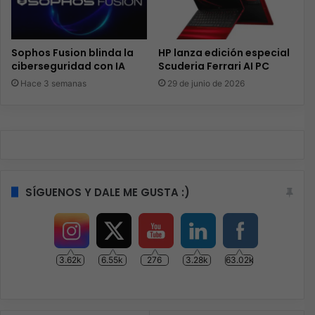
Sophos Fusion blinda la
HP lanza edición especial
ciberseguridad con IA
Scuderia Ferrari AI PC
Hace 3 semanas
29 de junio de 2026
SÍGUENOS Y DALE ME GUSTA :)
3.62k
6.55k
276
3.28k
63.02k