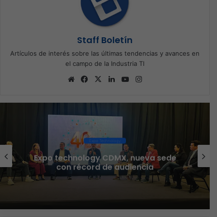
Staff Boletín
Artículos de interés sobre las últimas tendencias y avances en
el campo de la Industria TI
Sitio
Facebook
X
LinkedIn
YouTube
Instagram
web
Ciberseguridad
Veeam nombra a Fernando Zambrana
Country Manager para México