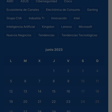
AMD
ASUS
Ciberseguridad
Cisco
Ecosistema de Canales
Electrónica de Consumo
Gaming
Grupo CVA
Industria TI
Innovación
Intel
Inteligencia Artificial
Kingston
Lenovo
Microsoft
Nuevos Negocios
Tendencias
Tendencias Tecnológicas
junio 2023
L
M
X
J
V
S
D
1
2
3
4
5
6
7
8
9
10
11
12
13
14
15
16
17
18
19
20
21
22
23
24
25
26
27
28
29
30