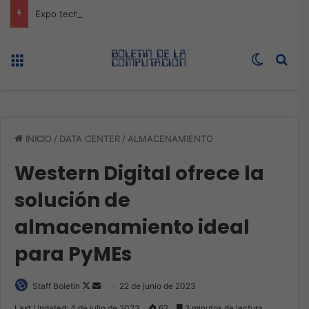
Expo technology CDMX, nueva sede con récord de audiencia
Menú
Switch s
Bus
INICIO
/
DATA CENTER
/
ALMACENAMIENTO
Western Digital ofrece la
solución de
almacenamiento ideal
para PyMEs
Follow
Send
Staff Boletín
22 de junio de 2023
on
an
Last Updated: 4 de julio de 2023
62
2 minutos de lectura