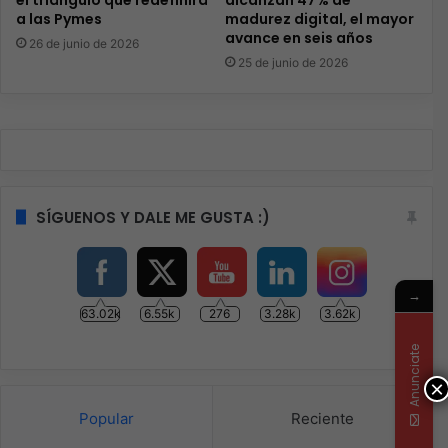
a las Pymes
madurez digital, el mayor
avance en seis años
26 de junio de 2026
25 de junio de 2026
SÍGUENOS Y DALE ME GUSTA :)
→
63.02k
6.55k
276
3.28k
3.62k
Anunciate
×
Popular
Reciente