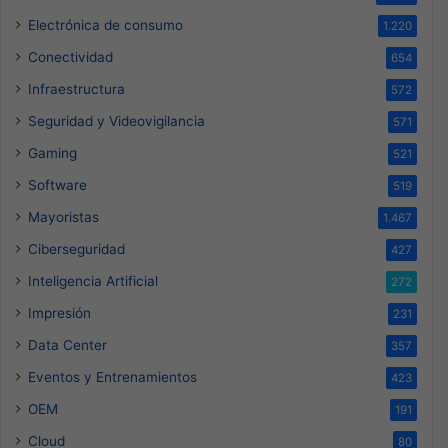
Electrónica de consumo
1.220
Conectividad
654
Infraestructura
572
Seguridad y Videovigilancia
571
Gaming
521
Software
519
Mayoristas
1.467
Ciberseguridad
427
Inteligencia Artificial
272
Impresión
231
Data Center
357
Eventos y Entrenamientos
423
OEM
191
Cloud
80