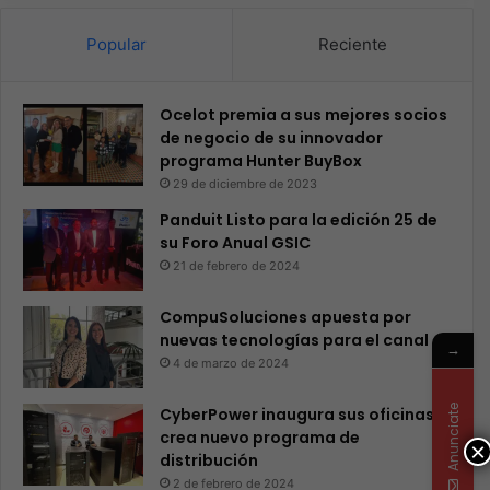
Popular
Reciente
Ocelot premia a sus mejores socios
de negocio de su innovador
programa Hunter BuyBox
29 de diciembre de 2023
Panduit Listo para la edición 25 de
su Foro Anual GSIC
21 de febrero de 2024
CompuSoluciones apuesta por
nuevas tecnologías para el canal
→
4 de marzo de 2024
Anunciate
CyberPower inaugura sus oficinas y
crea nuevo programa de
×
distribución
2 de febrero de 2024