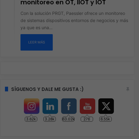
monitoreo en OT, IIOT y IOT
Con la solución PRGT, Paessler ofrece un monitoreo
de sistemas dispositivos entornos de negocios y más
ya que es una…
LEER MÁS
SÍGUENOS Y DALE ME GUSTA :)
3.62k
3.28k
63.02k
276
6.55k