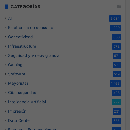
CATEGORÍAS
All
5.084
Electrónica de consumo
1.220
Conectividad
653
Infraestructura
572
Seguridad y Videovigilancia
571
Gaming
521
Software
519
Mayoristas
1.466
Ciberseguridad
426
Inteligencia Artificial
272
Impresión
231
Data Center
357
Eventos y Entrenamientos