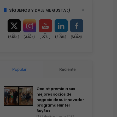
SÍGUENOS Y DALE ME GUSTA :)
6.55k
3.62k
276
3.28k
63.02k
Popular
Reciente
Ocelot premia a sus
mejores socios de
negocio de su innovador
programa Hunter
BuyBox
29 de diciembre de 2023