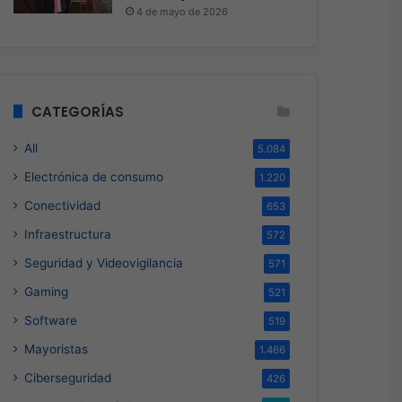
4 de mayo de 2026
CATEGORÍAS
All
5.084
Electrónica de consumo
1.220
Conectividad
653
Infraestructura
572
Seguridad y Videovigilancia
571
Gaming
521
Software
519
Mayoristas
1.466
Ciberseguridad
426