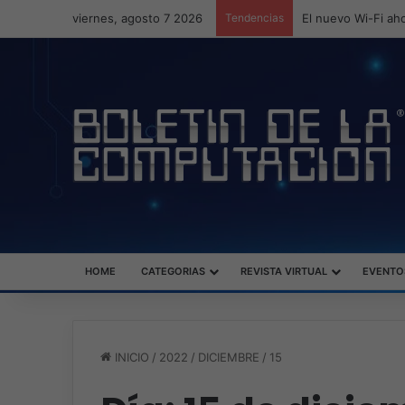
viernes, agosto 7 2026
Tendencias
ASUS redefine la 
HOME
CATEGORIAS
REVISTA VIRTUAL
EVENTO
INICIO
/
2022
/
DICIEMBRE
/
15