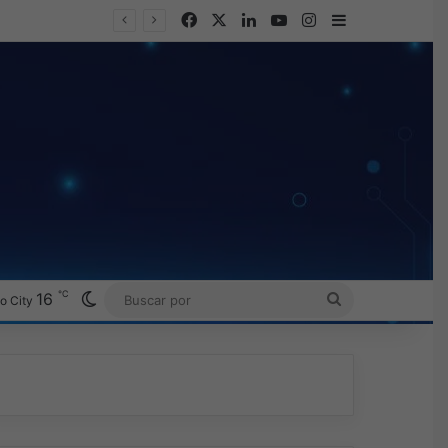
Facebook
X
LinkedIn
YouTube
Instagram
Barra lateral
℃
Switch skin
16
BUSCAR
o City
POR