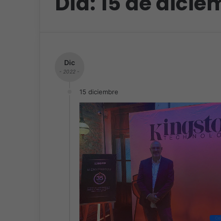
Día:
15 de dicie
Dic
- 2022 -
15 diciembre
Co