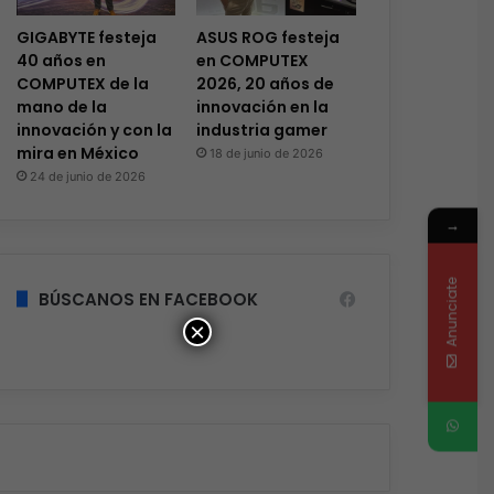
GIGABYTE festeja
ASUS ROG festeja
40 años en
en COMPUTEX
COMPUTEX de la
2026, 20 años de
mano de la
innovación en la
innovación y con la
industria gamer
mira en México
18 de junio de 2026
24 de junio de 2026
→
Anunciate
BÚSCANOS EN FACEBOOK
×