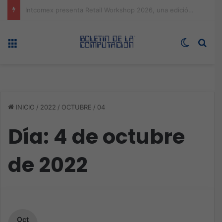
Expo technology CDMX, nueva sede con récord de audiencia
Menú
Switch s
Bus
INICIO
/
2022
/
OCTUBRE
/
04
Día:
4 de octubre
de 2022
Oct