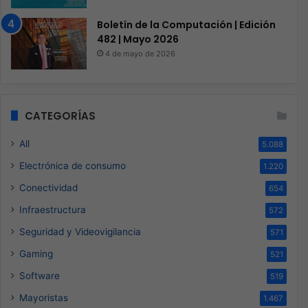
Boletín de la Computación | Edición
482 | Mayo 2026
4 de mayo de 2026
CATEGORÍAS
All
5.088
Electrónica de consumo
1.220
Conectividad
654
Infraestructura
572
Seguridad y Videovigilancia
571
Gaming
521
Software
519
Mayoristas
1.467