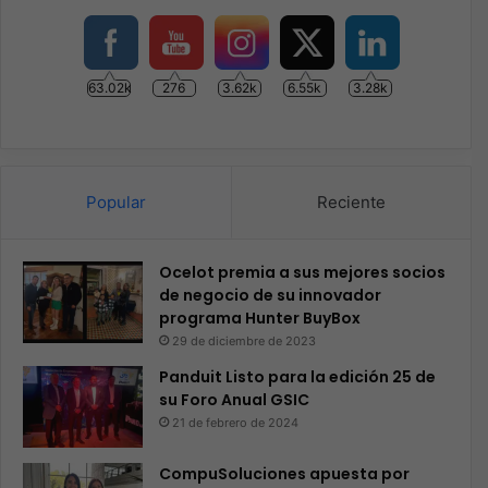
63.02k
276
3.62k
6.55k
3.28k
Popular
Reciente
Ocelot premia a sus mejores socios
de negocio de su innovador
programa Hunter BuyBox
29 de diciembre de 2023
Panduit Listo para la edición 25 de
su Foro Anual GSIC
21 de febrero de 2024
CompuSoluciones apuesta por