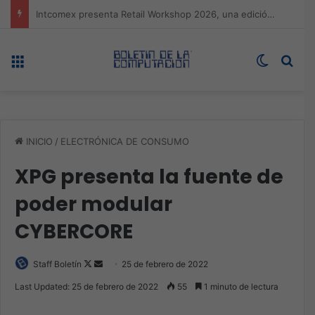
Expo technology CDMX, nueva sede con récord de audiencia
Menú
Switch s
Bus
INICIO
/
ELECTRÓNICA DE CONSUMO
XPG presenta la fuente de
poder modular
CYBERCORE
Follow
Send
Staff Boletín
25 de febrero de 2022
on
an
Last Updated: 25 de febrero de 2022
55
1 minuto de lectura
X
email