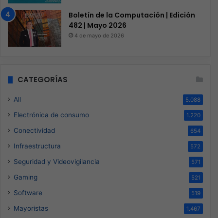
Boletín de la Computación | Edición
482 | Mayo 2026
4 de mayo de 2026
CATEGORÍAS
All
5.088
Electrónica de consumo
1.220
Conectividad
654
Infraestructura
572
Seguridad y Videovigilancia
571
Gaming
521
Software
519
Mayoristas
1.467