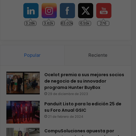
3.28k
3.62k
63.02k
6.55k
276
Popular
Reciente
Ocelot premia a sus mejores socios
de negocio de su innovador
programa Hunter BuyBox
29 de diciembre de 2023
Panduit Listo para la edición 25 de
su Foro Anual GSIC
21 de febrero de 2024
CompuSoluciones apuesta por