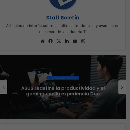
Staff Boletín
Artículos de interés sobre las últimas tendencias y avances en
el campo de la Industria TI
Sitio
Facebook
X
LinkedIn
YouTube
Instagram
web
Ciberseguridad
El 73% de las empresas en 
dad y el
aseguran que el phishing s
ia Duo
funcionando