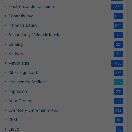
Electrónica de consumo
1.220
Conectividad
653
Infraestructura
572
Seguridad y Videovigilancia
571
Gaming
521
Software
519
Mayoristas
1.466
Ciberseguridad
426
Inteligencia Artificial
272
Impresión
231
Data Center
357
Eventos y Entrenamientos
422
OEM
191
Cloud
80