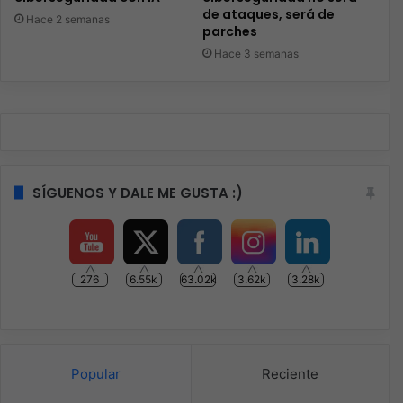
de ataques, será de
Hace 2 semanas
parches
Hace 3 semanas
SÍGUENOS Y DALE ME GUSTA :)
276
6.55k
63.02k
3.62k
3.28k
Popular
Reciente