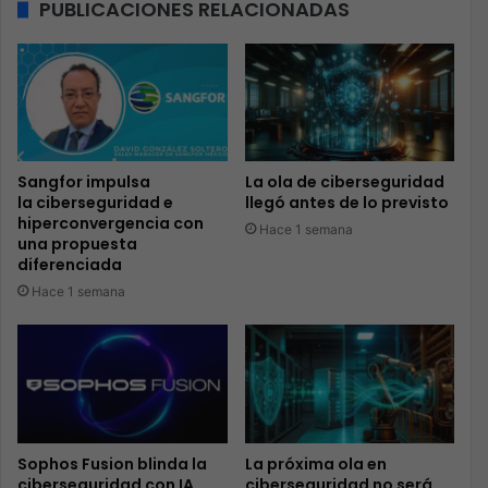
PUBLICACIONES RELACIONADAS
Sangfor impulsa
La ola de ciberseguridad
la ciberseguridad e
llegó antes de lo previsto
hiperconvergencia con
Hace 1 semana
una propuesta
diferenciada
Hace 1 semana
Sophos Fusion blinda la
La próxima ola en
ciberseguridad con IA
ciberseguridad no será