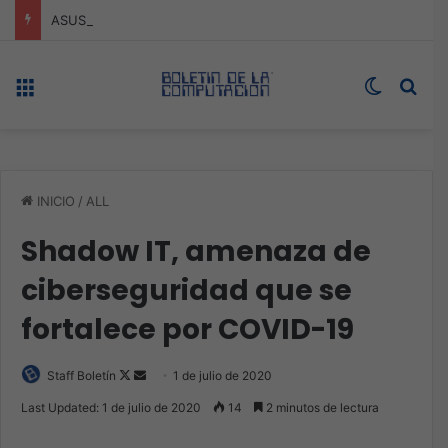
ASUS redefine la productividad y el gaming con la experiencia Duo
Menú
Switch s
Bus
INICIO
/
ALL
Shadow IT, amenaza de
ciberseguridad que se
fortalece por COVID-19
Follow
Send
Staff Boletín
1 de julio de 2020
on
an
Last Updated: 1 de julio de 2020
14
2 minutos de lectura
X
email