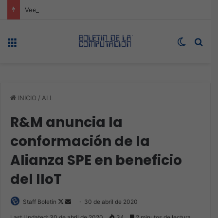
Veeam nombra a Fernando Zambrana Country Manager para México
Menú
Switch s
Bus
INICIO
/
ALL
R&M anuncia la
conformación de la
Alianza SPE en beneficio
del IIoT
Follow
Send
Staff Boletín
30 de abril de 2020
on
an
Last Updated: 30 de abril de 2020
34
2 minutos de lectura