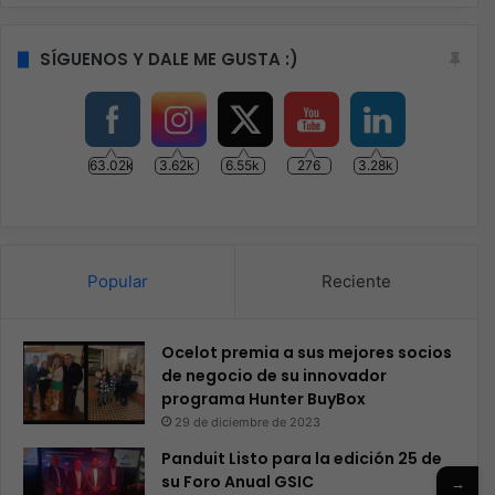
SÍGUENOS Y DALE ME GUSTA :)
63.02k
3.62k
6.55k
276
3.28k
Popular
Reciente
Ocelot premia a sus mejores socios
de negocio de su innovador
programa Hunter BuyBox
29 de diciembre de 2023
Panduit Listo para la edición 25 de
su Foro Anual GSIC
→