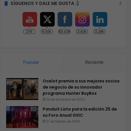
SÍGUENOS Y DALE ME GUSTA :)
276
6.55k
63.02k
3.62k
3.28k
Popular
Reciente
Ocelot premia a sus mejores socios
de negocio de su innovador
programa Hunter BuyBox
29 de diciembre de 2023
Panduit Listo para la edición 25 de
su Foro Anual GSIC
21 de febrero de 2024