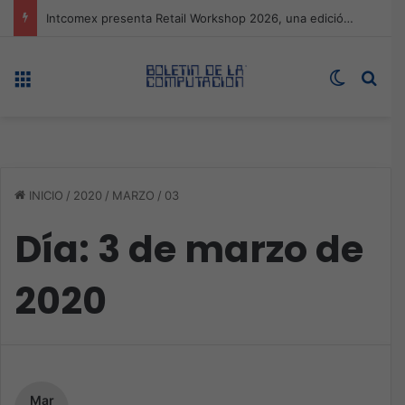
Expo technology CDMX, nueva sede con récord de audiencia
Menú
Switch s
Bus
INICIO
/
2020
/
MARZO
/
03
Día:
3 de marzo de
2020
Mar