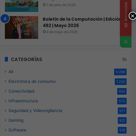
Anunciate
1 de junio de 2026
×
Boletín de la Computación | Edición
482 | Mayo 2026
4 de mayo de 2026
CATEGORÍAS
All
5.088
Electrónica de consumo
1.220
Conectividad
654
Infraestructura
572
Seguridad y Videovigilancia
571
Gaming
521
Software
519