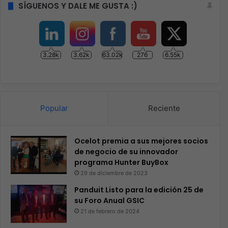
SÍGUENOS Y DALE ME GUSTA :)
3.28k
3.62k
63.02k
276
6.55k
Popular
Reciente
Ocelot premia a sus mejores socios
de negocio de su innovador
programa Hunter BuyBox
29 de diciembre de 2023
Panduit Listo para la edición 25 de
su Foro Anual GSIC
21 de febrero de 2024