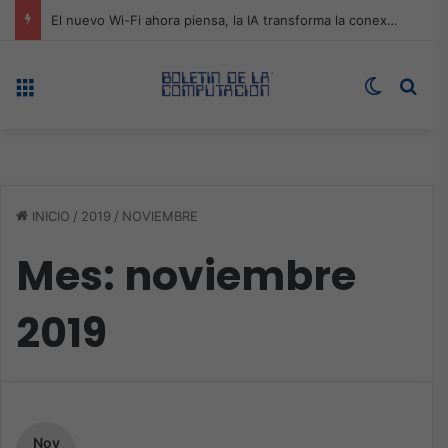
ASUS redefine la productividad y el gaming con la experiencia Duo
Menú
Switch s
Bus
INICIO
/
2019
/
NOVIEMBRE
Mes:
noviembre
2019
Nov