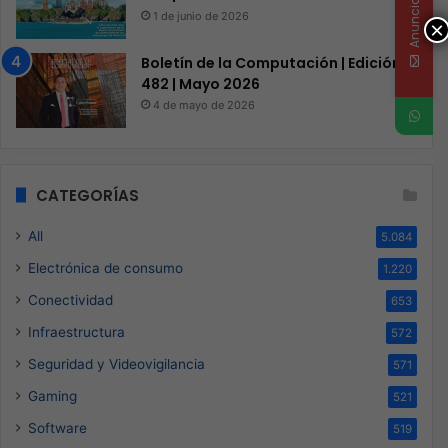
Anunciate
1 de junio de 2026
×
Boletín de la Computación | Edición
482 | Mayo 2026
4 de mayo de 2026
CATEGORÍAS
All
5.084
Electrónica de consumo
1.220
Conectividad
653
Infraestructura
572
Seguridad y Videovigilancia
571
Gaming
521
Software
519