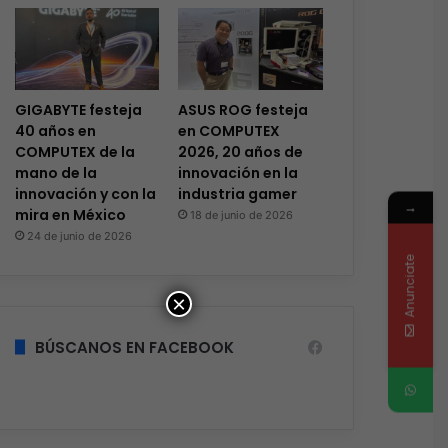
GIGABYTE festeja
ASUS ROG festeja
40 años en
en COMPUTEX
COMPUTEX de la
2026, 20 años de
mano de la
innovación en la
innovación y con la
industria gamer
→
mira en México
18 de junio de 2026
24 de junio de 2026
Anunciate
×
BÚSCANOS EN FACEBOOK
Ciberseguridad
Hace 2 días
El 73% de las empresas en