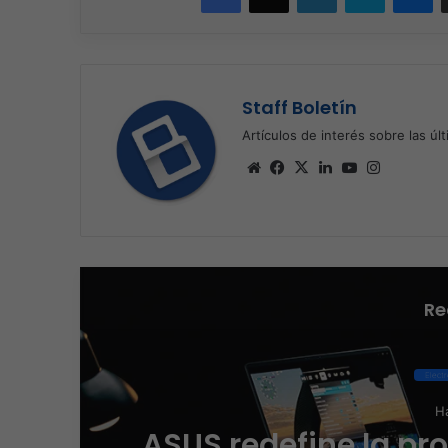
Staff Boletín
Artículos de interés sobre las úl
Sitio
Facebook
X
LinkedIn
YouTube
Instagra
web
Re
Elect
Ha
ASUS redefine la pr