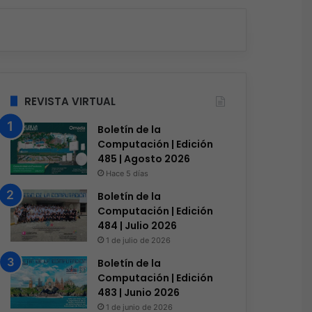
que el phishing sigue 
REVISTA VIRTUAL
s
Hace 3 días
Hace 3 días
Licencias OnLine y Radware la IA que redefine la estrategia de ciberseguridad
Genesys Xperience 2026: Ganar en la Era Agéntica Comienza Aquí
Siemens impulsa la digitalización y resiliencia de las redes eléctricas
Boletín de la
Computación | Edición
485 | Agosto 2026
Hace 5 días
Boletín de la
Computación | Edición
484 | Julio 2026
1 de julio de 2026
Boletín de la
Computación | Edición
483 | Junio 2026
1 de junio de 2026