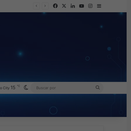
Facebook
X
LinkedIn
YouTube
Instagram
Barra lateral
℃
Switch skin
15
BUSCAR
o City
POR