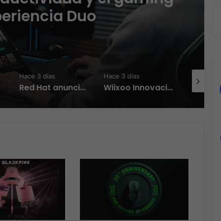
periencia Duo
Hace 3 días
Hace 3 días
Hace 3 día
Red Hat anuncia a Sinuhé Sánchez como nuevo Chief Architect para el norte de LATAM
Wiixoo Innovación, escalabilidad y democratización de la tecnología en México