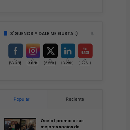
SÍGUENOS Y DALE ME GUSTA :)
63.02k
3.62k
6.55k
3.28k
276
Popular
Reciente
Ocelot premia a sus
mejores socios de