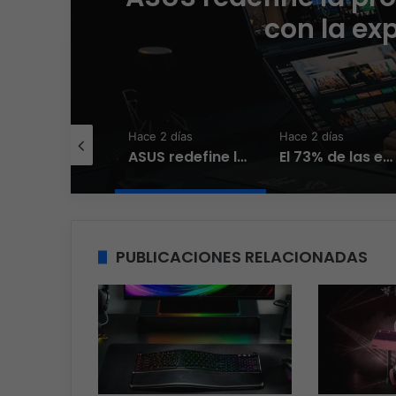
con la ex
e 2 días
Hace 2 días
Hace 2 días
El nuevo Wi-Fi ahora piensa, la IA transforma la conexión del día a día
ASUS redefine la productividad y el gaming con la experiencia Duo
El 73% de las empresas en LATAM aseguran que el phishing sigue funcionando
PUBLICACIONES RELACIONADAS