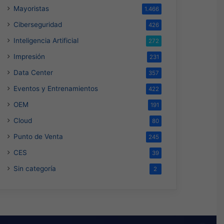
Mayoristas
1.466
Ciberseguridad
426
Inteligencia Artificial
272
Impresión
231
Data Center
357
Eventos y Entrenamientos
422
OEM
191
Cloud
80
Punto de Venta
245
CES
39
Sin categoría
2