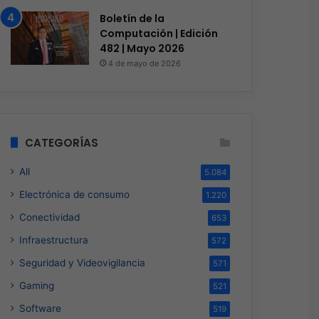
Boletín de la
Computación | Edición
482 | Mayo 2026
4 de mayo de 2026
CATEGORÍAS
All
5.084
Electrónica de consumo
1.220
Conectividad
653
Infraestructura
572
Seguridad y Videovigilancia
571
Gaming
521
Software
519