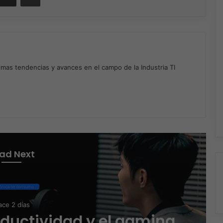
timas tendencias y avances en el campo de la Industria TI
m
ad Next
rónica de consumo
ce 2 días
oductividad y el gaming