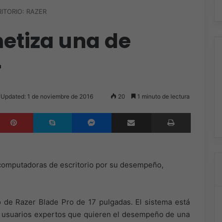
ITORIO: RAZER
etiza una de
r
 Updated: 1 de noviembre de 2016
20
1 minuto de lectura
inkedIn
Pinterest
Skype
Messenger
Compartir por correo electrónico
Imprimir
computadoras de escritorio por su desempeño,
o de Razer Blade Pro de 17 pulgadas. El sistema está
s usuarios expertos que quieren el desempeño de una