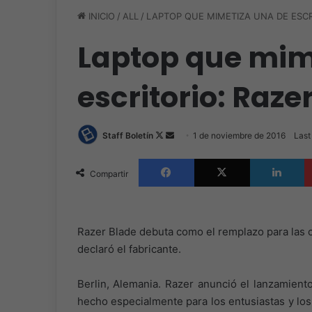
INICIO
/
ALL
/
LAPTOP QUE MIMETIZA UNA DE ESCR
Laptop que mim
escritorio: Raze
Follow
Send
Staff Boletín
1 de noviembre de 2016
Last
on
an
Facebook
X
L
X
email
Compartir
Razer Blade debuta como el remplazo para las 
declaró el fabricante.
Berlin, Alemania. Razer anunció el lanzamient
hecho especialmente para los entusiastas y lo