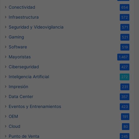
Conectividad
654
Infraestructura
572
Seguridad y Videovigilancia
571
Gaming
521
Software
519
Mayoristas
1.467
Ciberseguridad
427
Inteligencia Artificial
272
Impresión
231
Data Center
357
Eventos y Entrenamientos
423
OEM
191
Cloud
80
Punto de Venta
245