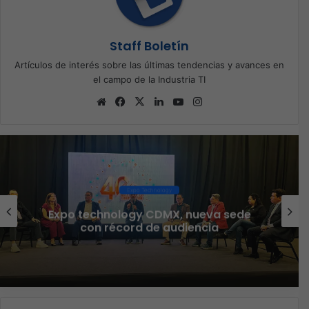
Staff Boletín
Artículos de interés sobre las últimas tendencias y avances en
el campo de la Industria TI
Sitio
Facebook
X
LinkedIn
YouTube
Instagram
web
Ciberseguridad
nueva sede
Veeam nombra a Fernando
encia
Country Manager para 