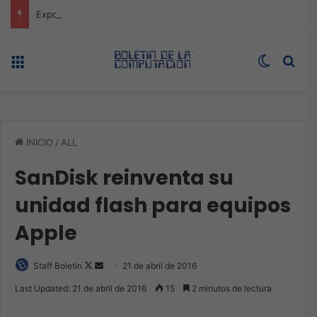
Expo technology CDMX, nueva sede con récord de audiencia
Menú
Switch s
Bus
INICIO
/
ALL
SanDisk reinventa su
unidad flash para equipos
Apple
Follow
Send
Staff Boletín
21 de abril de 2016
on
an
Last Updated: 21 de abril de 2016
15
2 minutos de lectura
X
email