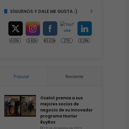
SÍGUENOS Y DALE ME GUSTA :)
6.55k
3.62k
63.02k
276
3.28k
Popular
Reciente
Ocelot premia a sus
mejores socios de
negocio de su innovador
programa Hunter
BuyBox
29 de diciembre de 2023