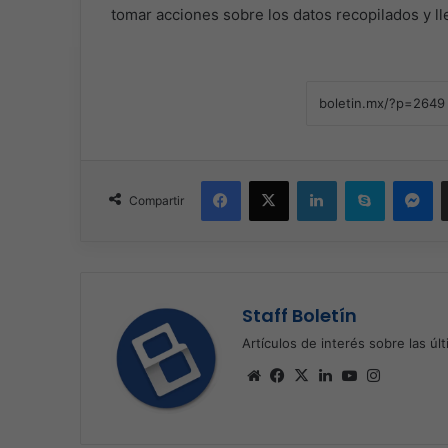
tomar acciones sobre los datos recopilados y ll
Facebook
X
LinkedIn
Skype
Me
Compartir
Staff Boletín
Artículos de interés sobre las úl
Sitio
Facebook
X
LinkedIn
YouTube
Instagra
web