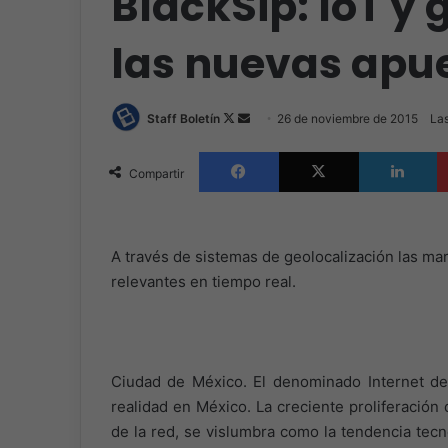
BlackSip: IoT y 
las nuevas apue
Follow
Send
Staff Boletín
26 de noviembre de 2015
Las
on
an
Facebook
X
L
X
email
Compartir
A través de sistemas de geolocalización las ma
relevantes en tiempo real.
Ciudad de México. El denominado Internet de 
realidad en México. La creciente proliferación
de la red, se vislumbra como la tendencia tecn