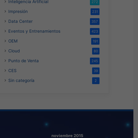
Inteligencia Artificial
272
Impresión
231
Data Center
357
Eventos y Entrenamientos
423
OEM
191
Cloud
80
Punto de Venta
245
CES
39
Sin categoría
2
noviembre 2015