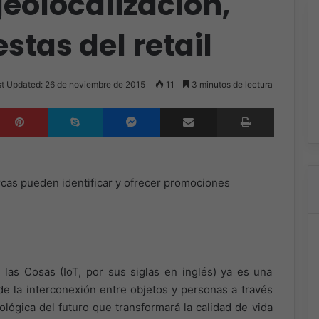
geolocalización,
stas del retail
t Updated: 26 de noviembre de 2015
11
3 minutos de lectura
inkedIn
Pinterest
Skype
Messenger
Compartir por correo electrónico
Imprimir
rcas pueden identificar y ofrecer promociones
las Cosas (IoT, por sus siglas en inglés) ya es una
 de la interconexión entre objetos y personas a través
ológica del futuro que transformará la calidad de vida