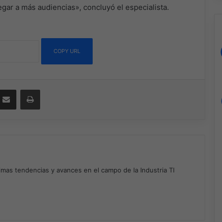
egar a más audiencias», concluyó el especialista.
COPY URL
ssenger
Compartir por correo electrónico
Imprimir
timas tendencias y avances en el campo de la Industria TI
m