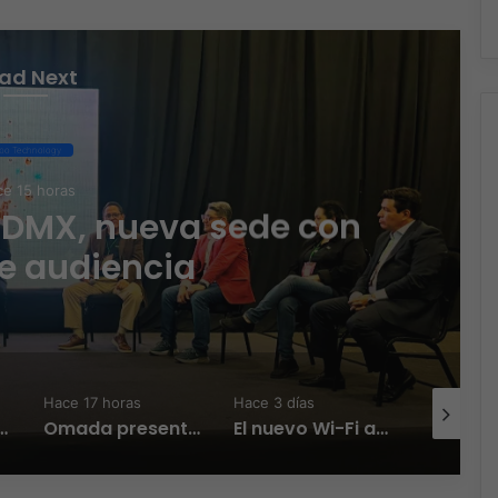
ad Next
po Technology
e 15 horas
CDMX, nueva sede con
e audiencia
Hace 17 horas
Hace 3 días
Hace 3 día
Zambrana Country Manager para México
Omada presenta los nuevos Fusion Gateways que simplifican la implementación, reducen costos y aumentan la eficiencia operativa
El nuevo Wi-Fi ahora piensa, la IA transforma la conexión del día a día