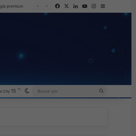
Facebook
X
LinkedIn
YouTube
Instagram
Barra lateral
egia premium
℃
Switch skin
15
BUSCAR
o City
POR