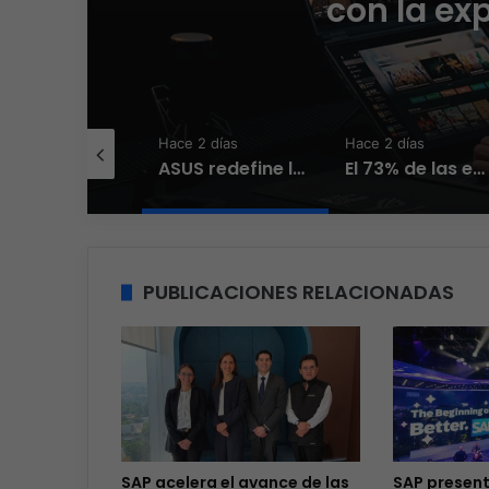
con la ex
e 2 días
Hace 2 días
Hace 2 días
El nuevo Wi-Fi ahora piensa, la IA transforma la conexión del día a día
ASUS redefine la productividad y el gaming con la experiencia Duo
El 73% de las empresas en LATAM aseguran que el phishing sigue funcionando
PUBLICACIONES RELACIONADAS
SAP acelera el avance de las
SAP presen