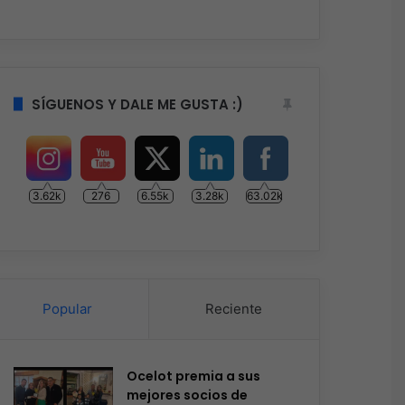
SÍGUENOS Y DALE ME GUSTA :)
3.62k
276
6.55k
3.28k
63.02k
Popular
Reciente
Ocelot premia a sus
mejores socios de