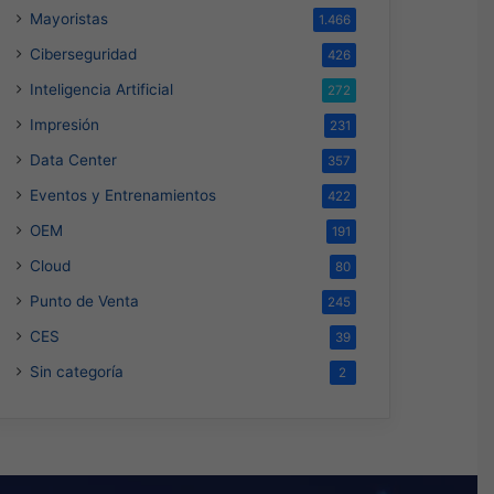
Mayoristas
1.466
Ciberseguridad
426
Inteligencia Artificial
272
Impresión
231
Data Center
357
Eventos y Entrenamientos
422
OEM
191
Cloud
80
Punto de Venta
245
CES
39
Sin categoría
2