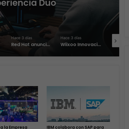
periencia Duo
Hace 3 días
Hace 3 días
Hace 3 día
Red Hat anuncia a Sinuhé Sánchez como nuevo Chief Architect para el norte de LATAM
Wiixoo Innovación, escalabilidad y democratización de la tecnología en México
ta la Empresa
IBM colabora con SAP para