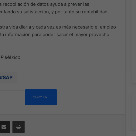
a recopilación de datos ayuda a prever las
tando su satisfacción, y por tanto su rentabilidad.
stra vida diaria y cada vez es más necesario el empleo
esta información para poder sacar el mayor provecho
AP México
SAP
COPY URL
ssenger
Compartir por correo electrónico
Imprimir