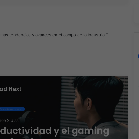
timas tendencias y avances en el campo de la Industria TI
m
ad Next
rónica de consumo
ce 2 días
oductividad y el gaming