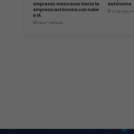
empresas mexicanas hacia la
Autónoma
empresa autónoma con nube
12 de mayo 
e IA
Hace 1 semana