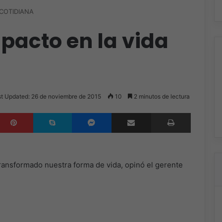
 COTIDIANA
mpacto en la vida
t Updated: 26 de noviembre de 2015
10
2 minutos de lectura
inkedIn
Pinterest
Skype
Messenger
Compartir por correo electrónico
Imprimir
ransformado nuestra forma de vida, opinó el gerente