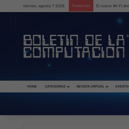
viernes, agosto 7 2026
Tendencias
ASUS redefine la 
HOME
CATEGORIAS
REVISTA VIRTUAL
EVENTO