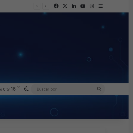
Facebook
X
LinkedIn
YouTube
Instagram
Barra lateral
℃
Switch skin
16
BUSCAR
o City
POR