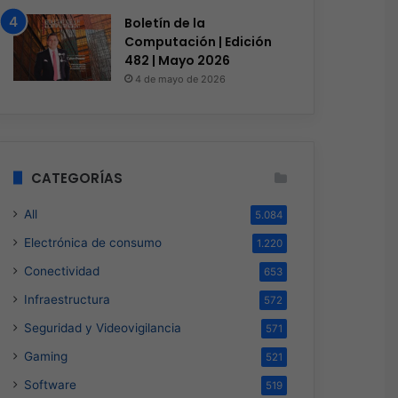
que el phishing sigue 
Boletín de la
Computación | Edición
482 | Mayo 2026
4 de mayo de 2026
s
Hace 3 días
Hace 4 días
Licencias OnLine y Radware la IA que redefine la estrategia de ciberseguridad
Genesys Xperience 2026: Ganar en la Era Agéntica Comienza Aquí
Siemens impulsa la digitalización y resiliencia de las redes eléctricas
CATEGORÍAS
All
5.084
Electrónica de consumo
1.220
Conectividad
653
Infraestructura
572
Seguridad y Videovigilancia
571
Gaming
521
Software
519