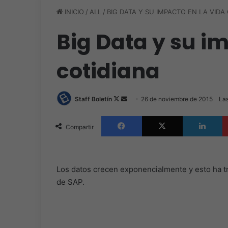
INICIO
/
ALL
/
BIG DATA Y SU IMPACTO EN LA VIDA
Big Data y su i
cotidiana
Follow
Send
Staff Boletín
26 de noviembre de 2015
Las
on
an
Facebook
X
L
X
email
Compartir
Los datos crecen exponencialmente y esto ha t
de SAP.