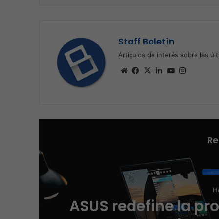
Staff Boletín
Artículos de interés sobre las úl
Sitio
Facebook
X
LinkedIn
YouTube
Instagra
web
Re
Elect
Ha
ASUS redefine la pr