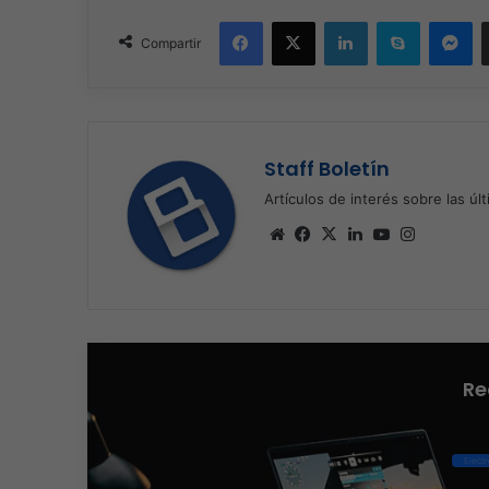
Facebook
X
LinkedIn
Skype
Me
Compartir
Staff Boletín
Artículos de interés sobre las úl
Sitio
Facebook
X
LinkedIn
YouTube
Instagra
web
Re
Elect