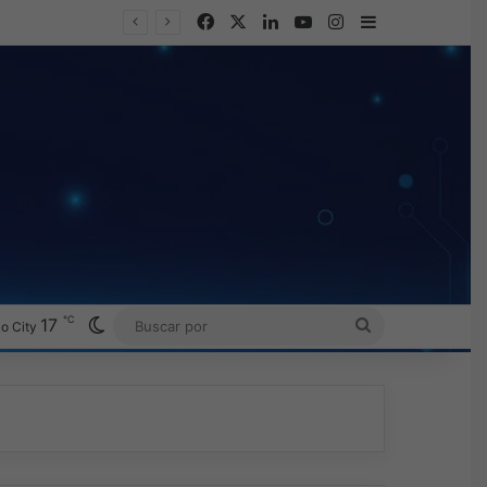
Facebook
X
LinkedIn
YouTube
Instagram
Barra lateral
℃
Switch skin
17
BUSCAR
o City
POR