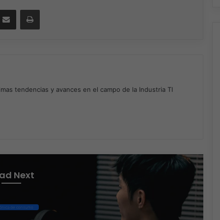
ssenger
Compartir por correo electrónico
Imprimir
timas tendencias y avances en el campo de la Industria TI
m
ad Next
rónica de consumo