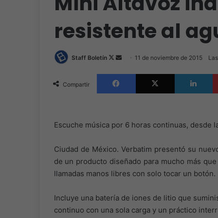
Mini Altavoz in
resistente al a
Follow
Send
Staff Boletín
11 de noviembre de 2015
Las
on
an
Facebook
X
L
X
email
Compartir
Escuche música por 6 horas continuas, desde la
Ciudad de México. Verbatim presentó su nuevo 
de un producto diseñado para mucho más que 
llamadas manos libres con solo tocar un botón.
Incluye una batería de iones de litio que sumin
continuo con una sola carga y un práctico int