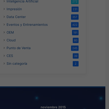
Inteligencia Artificial
272
Impresión
231
Data Center
357
Eventos y Entrenamientos
422
OEM
191
Cloud
80
Punto de Venta
245
CES
39
Sin categoría
2
noviembre 2015