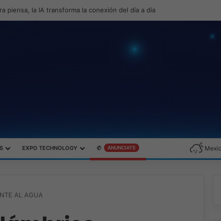
roductividad y el gaming con la experiencia Duo
S
EXPO TECHNOLOGY
✆
ANUNCIATE
Mexic
ENTE AL AGUA