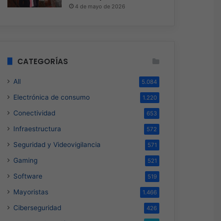
4 de mayo de 2026
CATEGORÍAS
All
5.084
Electrónica de consumo
1.220
Conectividad
653
Infraestructura
572
Seguridad y Videovigilancia
571
Gaming
521
Software
519
Mayoristas
1.466
Ciberseguridad
426