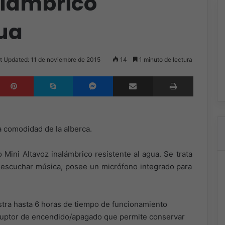
alámbrico
gua
t Updated: 11 de noviembre de 2015
14
1 minuto de lectura
inkedIn
Pinterest
Skype
Messenger
Compartir por correo electrónico
Imprimir
 comodidad de la alberca.
Mini Altavoz inalámbrico resistente al agua. Se trata
escuchar música, posee un micrófono integrado para
istra hasta 6 horas de tiempo de funcionamiento
erruptor de encendido/apagado que permite conservar