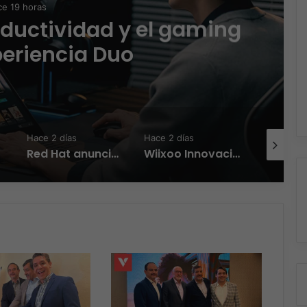
e 19 horas
oductividad y el gaming
periencia Duo
Hace 2 días
Hace 2 días
Hace 2 día
Red Hat anuncia a Sinuhé Sánchez como nuevo Chief Architect para el norte de LATAM
Wiixoo Innovación, escalabilidad y democratización de la tecnología en México