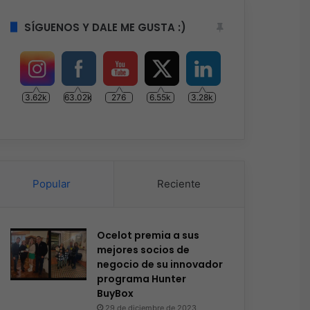
SÍGUENOS Y DALE ME GUSTA :)
3.62k
63.02k
276
6.55k
3.28k
Popular
Reciente
Ocelot premia a sus
mejores socios de
negocio de su innovador
programa Hunter
BuyBox
29 de diciembre de 2023