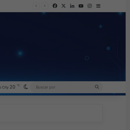
Facebook
X
LinkedIn
YouTube
Instagram
Barra lateral
Omada presenta los nuevos Fusion Gateways que simplifican la implementación, reducen costos y aumentan la eficiencia operativa
℃
Switch skin
20
BUSCAR
 City
POR