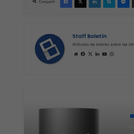
Compartir
Staff Boletín
Artículos de interés sobre las úl
Sitio
Facebook
X
LinkedIn
YouTube
Instagra
web
Re
Ha