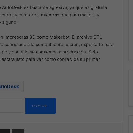
e AutoDesk es bastante agresiva, ya que es gratuita
aestros y mentores; mientras que para makers y
o alguno.
 con impresoras 3D como Makerbot. El archivo STL
 conectada a la computadora, o bien, exportarlo para
uipo y con ello se comience la producción. Sólo
 estará listo para ver cómo cobra vida su primer
utoDesk
COPY URL
ssenger
Compartir por correo electrónico
Imprimir