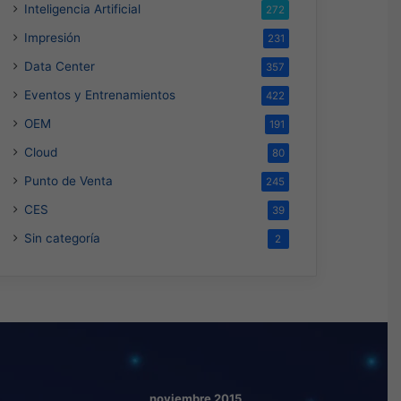
Inteligencia Artificial
272
Impresión
231
Data Center
357
Eventos y Entrenamientos
422
OEM
191
Cloud
80
Punto de Venta
245
CES
39
Sin categoría
2
noviembre 2015