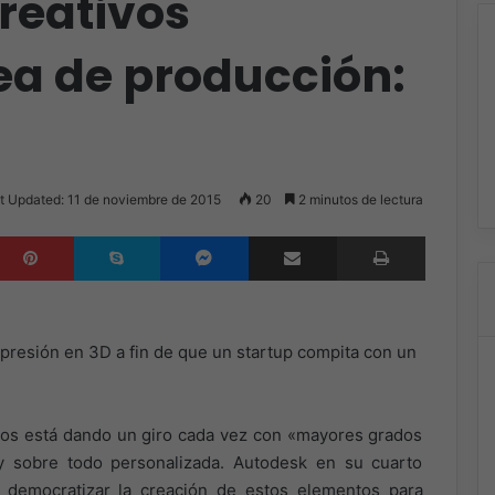
reativos
ea de producción:
t Updated: 11 de noviembre de 2015
20
2 minutos de lectura
inkedIn
Pinterest
Skype
Messenger
Compartir por correo electrónico
Imprimir
mpresión en 3D a fin de que un startup compita con un
etos está dando un giro cada vez con «mayores grados
 y sobre todo personalizada. Autodesk en su cuarto
 democratizar la creación de estos elementos para