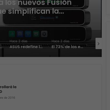
 los nuevos Fusion
 simplifican la
, reducen costos y
iciencia operativa
Hace 2 días
Hace 2 días
Hace 3 día
la IA transforma la conexión del día a día
ASUS redefine la productividad y el gaming con la experiencia Duo
El 73% de las empresas en LATAM aseguran que el phishing sigue funcionando
ollará la
3D
bre de 2016