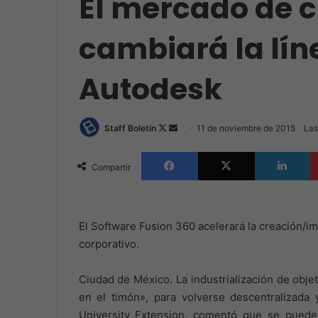
El mercado de c
cambiará la lín
Autodesk
Follow
Send
Staff Boletín
11 de noviembre de 2015
Las
on
an
Facebook
X
L
X
email
Compartir
El Software Fusion 360 acelerará la creación/i
corporativo.
Ciudad de México. La industrialización de obj
en el timón», para volverse descentralizada
University Extension, comentó que se puede