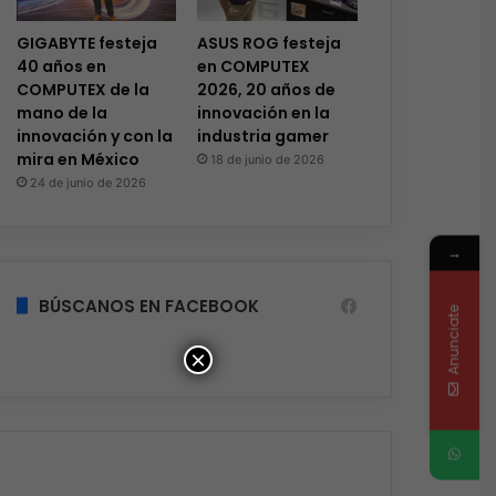
GIGABYTE festeja
ASUS ROG festeja
40 años en
en COMPUTEX
COMPUTEX de la
2026, 20 años de
mano de la
innovación en la
innovación y con la
industria gamer
mira en México
18 de junio de 2026
24 de junio de 2026
→
BÚSCANOS EN FACEBOOK
Anunciate
×