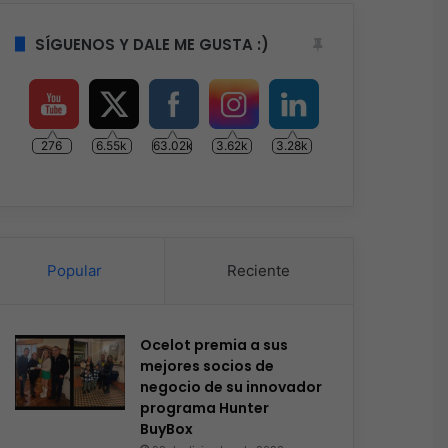
SÍGUENOS Y DALE ME GUSTA :)
276
6.55k
63.02k
3.62k
3.28k
Popular
Reciente
Ocelot premia a sus
mejores socios de
negocio de su innovador
programa Hunter
BuyBox