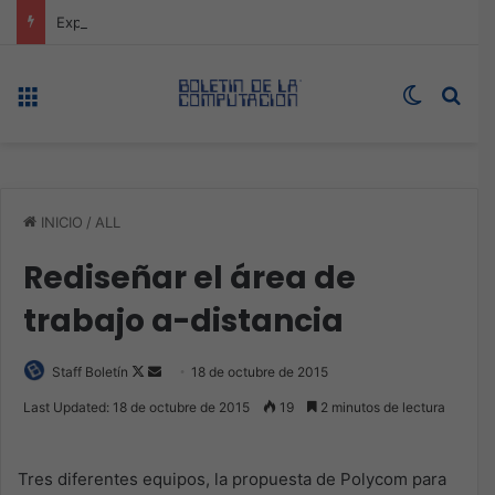
Expo technology CDMX, nueva sede con récord de audiencia
Menú
Switch s
Bus
INICIO
/
ALL
Rediseñar el área de
trabajo a-distancia
Follow
Send
Staff Boletín
18 de octubre de 2015
on
an
Last Updated: 18 de octubre de 2015
19
2 minutos de lectura
X
email
Tres diferentes equipos, la propuesta de Polycom para