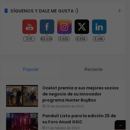
SÍGUENOS Y DALE ME GUSTA :)
276
63.02k
3.62k
6.55k
3.28k
Popular
Reciente
Ocelot premia a sus mejores socios
de negocio de su innovador
programa Hunter BuyBox
29 de diciembre de 2023
Panduit Listo para la edición 25 de
su Foro Anual GSIC
→
21 de febrero de 2024