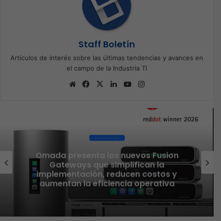
Staff Boletín
Artículos de interés sobre las últimas tendencias y avances en
el campo de la Industria TI
Sitio
Facebook
X
LinkedIn
YouTube
Instagram
web
Conectividad
Omada presenta los nuevos Fusion
Gateways que simplifican la
implementación, reducen costos y
aumentan la eficiencia operativa