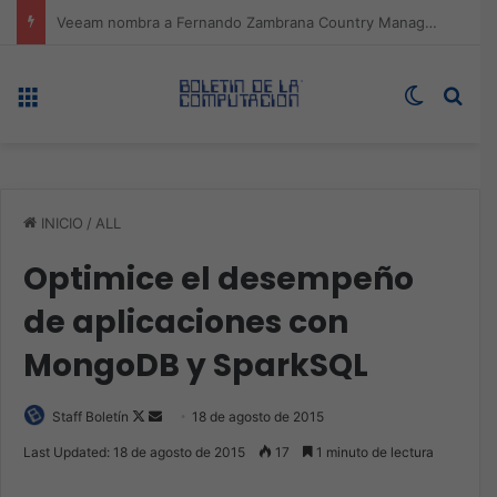
Omada presenta los nuevos Fusion Gateways que simplifican la implementación, reducen costos y aumentan la eficiencia operativa
Menú
Switch s
Bus
INICIO
/
ALL
Optimice el desempeño
de aplicaciones con
MongoDB y SparkSQL
Follow
Send
Staff Boletín
18 de agosto de 2015
on
an
Last Updated: 18 de agosto de 2015
17
1 minuto de lectura
X
email