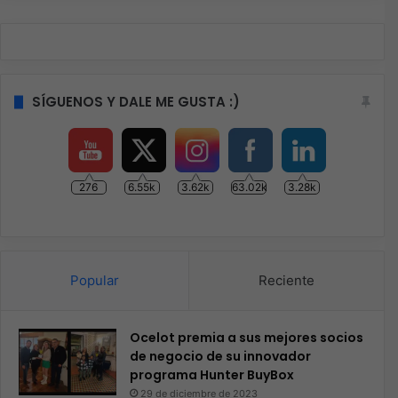
SÍGUENOS Y DALE ME GUSTA :)
276
6.55k
3.62k
63.02k
3.28k
Popular
Reciente
Ocelot premia a sus mejores socios
de negocio de su innovador
programa Hunter BuyBox
29 de diciembre de 2023