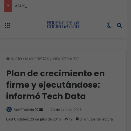
ASUS redefine la productividad y el gaming con la experiencia Duo
Menú
Switch s
Bus
INICIO
/
MAYORISTAS
/
INDUSTRIA TIC
Plan de crecimiento en
firme y ejecutándose:
informó Tech Data
Follow
Send
Staff Boletín
23 de julio de 2015
on
an
Last Updated: 23 de julio de 2015
12
3 minutos de lectura
X
email