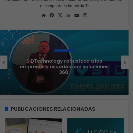
el campo de la Industria TI
Sitio
Facebook
X
LinkedIn
YouTube
Instagram
web
Industria TIC
as
Liderazgo femenino que transform
ones
sector TI
PUBLICACIONES RELACIONADAS