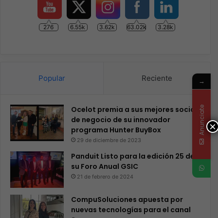
276
6.55k
3.62k
63.02k
3.28k
Popular
Reciente
→
Anunciate
Ocelot premia a sus mejores socios
de negocio de su innovador
×
programa Hunter BuyBox
29 de diciembre de 2023
Panduit Listo para la edición 25 de
su Foro Anual GSIC
21 de febrero de 2024
CompuSoluciones apuesta por
nuevas tecnologías para el canal