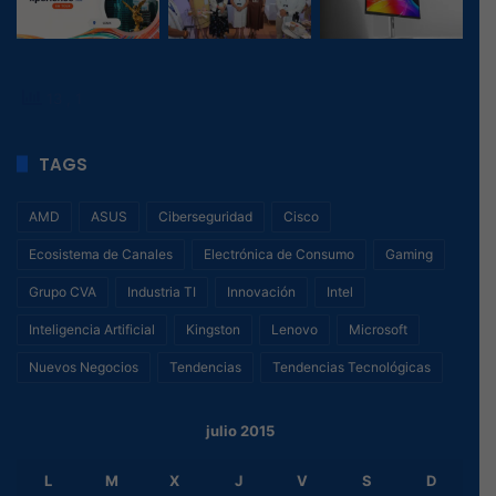
13
, 1
TAGS
AMD
ASUS
Ciberseguridad
Cisco
Ecosistema de Canales
Electrónica de Consumo
Gaming
Grupo CVA
Industria TI
Innovación
Intel
Inteligencia Artificial
Kingston
Lenovo
Microsoft
Nuevos Negocios
Tendencias
Tendencias Tecnológicas
julio 2015
L
M
X
J
V
S
D