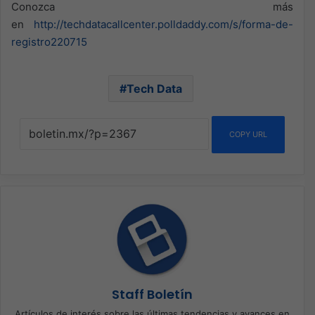
Conozca más
en
http://techdatacallcenter.polldaddy.com/s/forma-de-
registro220715
Tech Data
COPY URL
Staff Boletín
Artículos de interés sobre las últimas tendencias y avances en