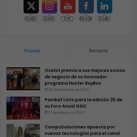
6.55k
3.62k
276
63.02k
3.28k
Popular
Reciente
Ocelot premia a sus mejores socios
de negocio de su innovador
programa Hunter BuyBox
29 de diciembre de 2023
Panduit Listo para la edición 25 de
su Foro Anual GSIC
21 de febrero de 2024
CompuSoluciones apuesta por
nuevas tecnologías para el canal