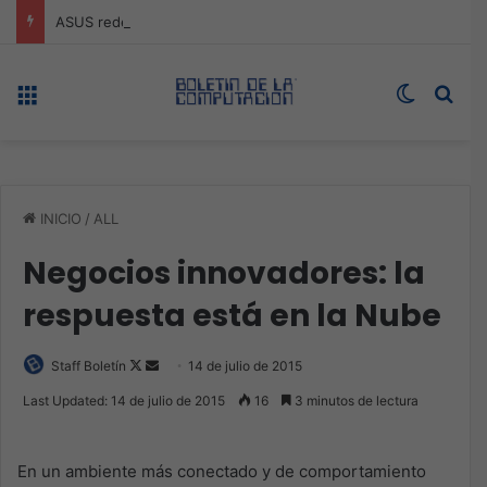
ASUS redefine la productividad y el gaming con la experiencia Duo
Menú
Switch s
Bus
INICIO
/
ALL
Negocios innovadores: la
respuesta está en la Nube
Follow
Send
Staff Boletín
14 de julio de 2015
on
an
Last Updated: 14 de julio de 2015
16
3 minutos de lectura
X
email
En un ambiente más conectado y de comportamiento