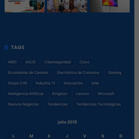
30
, 1
TAGS
AMD
ASUS
Ciberseguridad
Cisco
Ecosistema de Canales
Electrónica de Consumo
Gaming
Grupo CVA
Industria TI
Innovación
Intel
Inteligencia Artificial
Kingston
Lenovo
Microsoft
Nuevos Negocios
Tendencias
Tendencias Tecnológicas
julio 2015
L
M
X
J
V
S
D