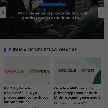
Ciberseguridad
El 73% de las empresas en LATAM
aseguran que el phishing sigue
funcionando
PUBLICACIONES RELACIONADAS
NVIDIA y Oracle
Oracle y AMD lanzan el
acelerarán la IA y el
primer hyperscaler para
procesamiento de datos
IA de próxima generación
empresariales
15 de octubre de 2025
20 de octubre de 2025