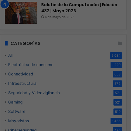
Boletín de la Computación | Edición
482 | Mayo 2026
4 de mayo de 2026
CATEGORÍAS
All
5.084
Electrónica de consumo
1.220
Conectividad
653
Infraestructura
572
Seguridad y Videovigilancia
571
Gaming
521
Software
519
Mayoristas
1.466
Ciberseguridad
426