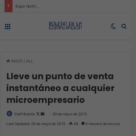
Expo technology CDMX, nueva sede con récord de audiencia
Menú
Switch s
Bus
INICIO
/
ALL
Lleve un punto de venta
instantáneo a cualquier
microempresario
Follow
Send
Staff Boletín
29 de mayo de 2015
on
an
Last Updated: 29 de mayo de 2015
48
3 minutos de lectura
X
email