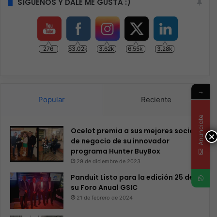
SÍGUENOS Y DALE ME GUSTA :)
276
63.02k
3.62k
6.55k
3.28k
→
Popular
Reciente
Anunciate
Ocelot premia a sus mejores socios
×
de negocio de su innovador
programa Hunter BuyBox
29 de diciembre de 2023
Panduit Listo para la edición 25 de
su Foro Anual GSIC
21 de febrero de 2024