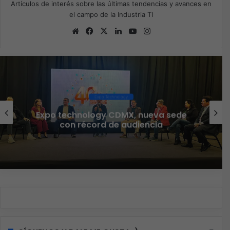
Artículos de interés sobre las últimas tendencias y avances en
el campo de la Industria TI
Sitio
Facebook
X
LinkedIn
YouTube
Instagram
web
Ciberseguridad
Veeam nombra a Fernando Zambrana
Country Manager para México