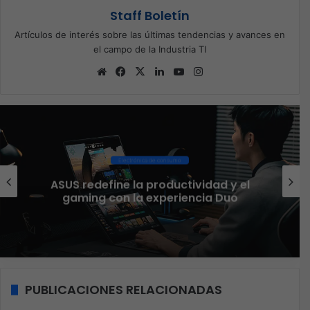
Staff Boletín
Artículos de interés sobre las últimas tendencias y avances en
el campo de la Industria TI
Sitio
Facebook
X
LinkedIn
YouTube
Instagram
web
Ciberseguridad
El 73% de las empresas en LATAM
aseguran que el phishing sigue
funcionando
PUBLICACIONES RELACIONADAS