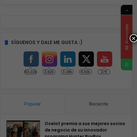
→
Anunciate
×
SÍGUENOS Y DALE ME GUSTA :)
63.02k
3.62k
3.28k
6.55k
276
Popular
Reciente
Ocelot premia a sus mejores socios
de negocio de su innovador
programa Hunter BuyBox