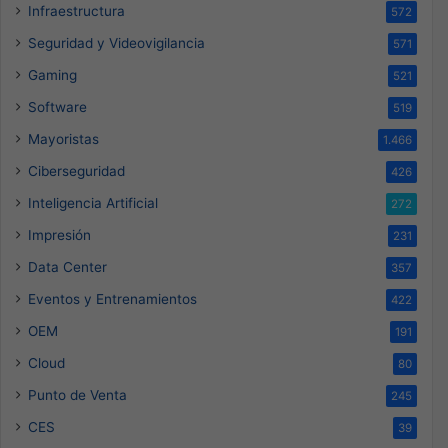
Infraestructura
572
Seguridad y Videovigilancia
571
Gaming
521
Software
519
Mayoristas
1.466
Ciberseguridad
426
Inteligencia Artificial
272
Impresión
231
Data Center
357
Eventos y Entrenamientos
422
OEM
191
Cloud
80
Punto de Venta
245
CES
39