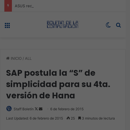
ASUS redefine la productividad y el gaming con la experiencia Duo
Menú
Switch s
Bus
INICIO
/
ALL
SAP postula la “S” de
simplicidad para su 4ta.
versión de Hana
Follow
Send
Staff Boletín
6 de febrero de 2015
on
an
Last Updated: 6 de febrero de 2015
25
3 minutos de lectura
X
email