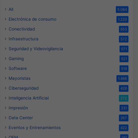
All
5.084
Electrónica de consumo
1.220
Conectividad
653
Infraestructura
572
Seguridad y Videovigilancia
571
Gaming
521
Software
519
Mayoristas
1.466
Ciberseguridad
426
Inteligencia Artificial
272
Impresión
231
Data Center
357
Eventos y Entrenamientos
422
OEM
191