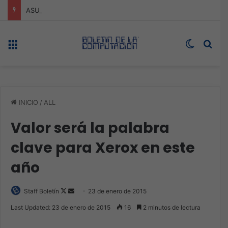
ASUS redefine la productividad y el gaming con la experiencia Duo
Menú
Switch s
Bus
INICIO
/
ALL
Valor será la palabra
clave para Xerox en este
año
Follow
Send
Staff Boletín
23 de enero de 2015
on
an
Last Updated: 23 de enero de 2015
16
2 minutos de lectura
X
email