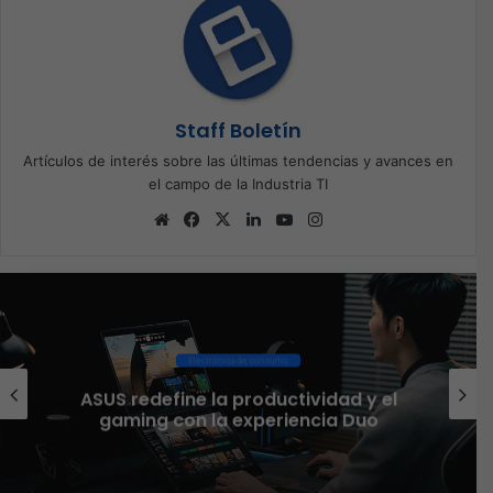
Staff Boletín
Artículos de interés sobre las últimas tendencias y avances en
el campo de la Industria TI
Sitio
Facebook
X
LinkedIn
YouTube
Instagram
web
Electrónica de consumo
El 
US redefine la productividad y el
as
gaming con la experiencia Duo